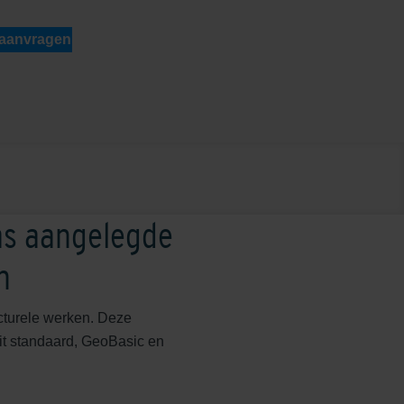
 aanvragen
as aangelegde
n
ucturele werken. Deze
it standaard, GeoBasic en