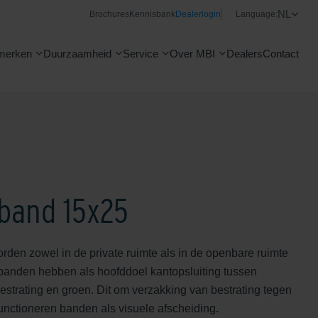
NL
Brochures
Kennisbank
Dealerlogin
Language:
merken
Duurzaamheid
Service
Over MBI
Dealers
Contact
tband 15x25
den zowel in de private ruimte als in de openbare ruimte
banden hebben als hoofddoel kantopsluiting tussen
estrating en groen. Dit om verzakking van bestrating tegen
unctioneren banden als visuele afscheiding.