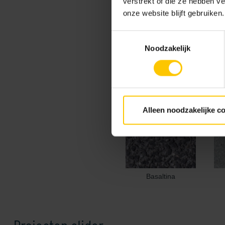
verstrekt of die ze hebben v
onze website blijft gebruiken.
Toestemmingsselectie
Kleur
Noodzakelijk
Standaard kleuren
Alleen noodzakelijke c
Basaltina