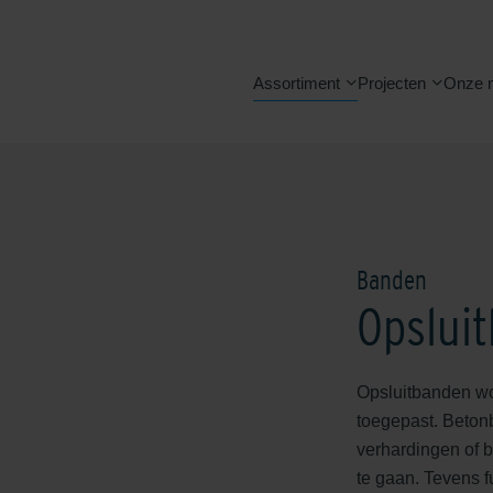
Assortiment
Projecten
Onze 
Banden
Opslui
Opsluitbanden wor
toegepast. Beton
verhardingen of b
te gaan. Tevens f