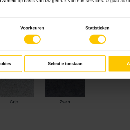
erzameld op basis van uw gebruik van hun services. U gaat akk
Voorkeuren
Statistieken
ookies
Selectie toestaan
A
Grijs
Zwart