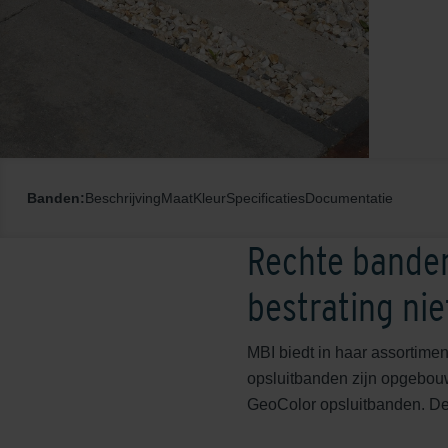
Banden:
Beschrijving
Maat
Kleur
Specificaties
Documentatie
Rechte banden
bestrating ni
MBI biedt in haar assortimen
opsluitbanden zijn opgebouw
GeoColor opsluitbanden. De