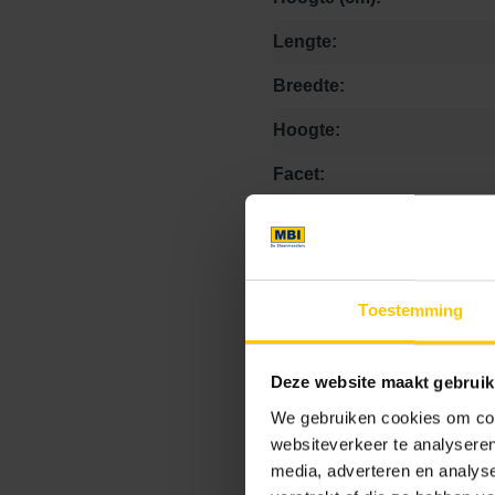
Lengte:
Breedte:
Hoogte:
Facet:
Textuur:
Specificatie band:
Kleurcode:
Toestemming
Deze website maakt gebruik
Maat
We gebruiken cookies om cont
websiteverkeer te analyseren
media, adverteren en analys
15 x 45 x 25
15 x 78.5