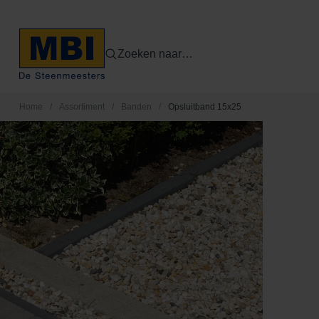
Zoeken naar…
Home
/
Assortiment
/
Banden
/
Opsluitband 15x25