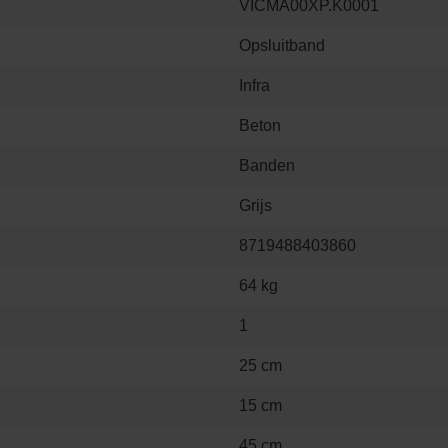
VICMA00XP.K0001
Opsluitband
Infra
Beton
Banden
Grijs
8719488403860
64 kg
1
25 cm
15 cm
45 cm