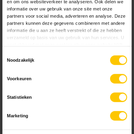
en om ons websiteverkeer te analyseren. Ook delen we
informatie over uw gebruik van onze site met onze
partners voor social media, adverteren en analyse. Deze
partners kunnen deze gegevens combineren met andere
informatie die u aan ze heeft verstrekt of die ze hebben
verzameld op basis van uw gebruik van hun services. U
gaat akkoord met onze cookies als u onze website blijft
Basaltina
Grijs
gebruiken.
Toestemmingsselectie
Noodzakelijk
Voorkeuren
Statistieken
Zwart
Marketing
Projecten slider