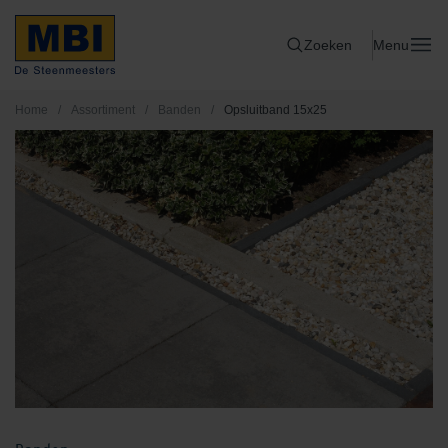
Zoeken
Menu
Home
/
Assortiment
/
Banden
/
Opsluitband 15x25