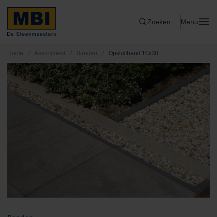
Zoeken
Menu
Home
/
Assortiment
/
Banden
/
Opsluitband 10x30