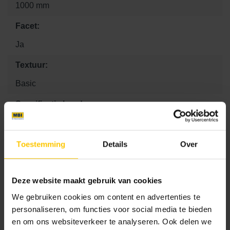
1000 mm
Facet:
Ja
Textuur:
Basic
Specificatie band:
Rechtstuk
Kleurcode:
Toestemming
Details
Over
A02
Deze website maakt gebruik van cookies
We gebruiken cookies om content en advertenties te
Maat
personaliseren, om functies voor social media te bieden
en om ons websiteverkeer te analyseren. Ook delen we
10 x 100 x 30