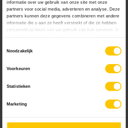
informatie over uw gebruik van onze site met onze
partners voor social media, adverteren en analyse. Deze
partners kunnen deze gegevens combineren met andere
Kleur
informatie die u aan ze heeft verstrekt of die ze hebben
verzameld op basis van uw gebruik van hun services. U
Standaard kleuren
gaat akkoord met onze cookies als u onze website blijft
gebruiken.
Toestemmingsselectie
Noodzakelijk
Voorkeuren
Statistieken
Antraciet (A01)
Grijs (A00)
Marketing
Projecten slider
Samen creëren wij een mooie, comfortabele en duurzame
leefomgeving.