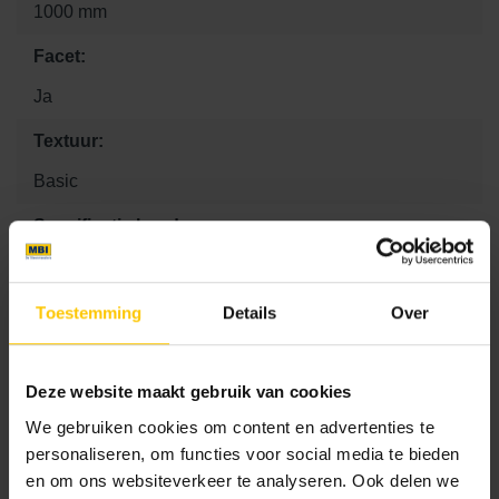
1000 mm
Facet:
Ja
Textuur:
Basic
Specificatie band:
Rechtstuk
Kleurcode:
Toestemming
Details
Over
A02
Deze website maakt gebruik van cookies
We gebruiken cookies om content en advertenties te
Maat
personaliseren, om functies voor social media te bieden
en om ons websiteverkeer te analyseren. Ook delen we
10 x 100 x 30