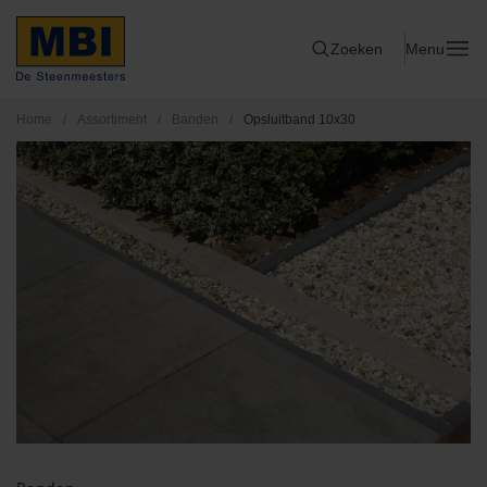
Zoeken
Menu
Home
/
Assortiment
/
Banden
/
Opsluitband 10x30