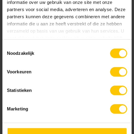
informatie over uw gebruik van onze site met onze
partners voor social media, adverteren en analyse. Deze
partners kunnen deze gegevens combineren met andere
Kleur
informatie die u aan ze heeft verstrekt of die ze hebben
verzameld op basis van uw gebruik van hun services. U
Standaard kleuren
gaat akkoord met onze cookies als u onze website blijft
gebruiken.
Toestemmingsselectie
Noodzakelijk
Voorkeuren
Statistieken
Antraciet (A01)
Grijs (A00)
Marketing
Projecten slider
Samen creëren wij een mooie, comfortabele en duurzame
leefomgeving.