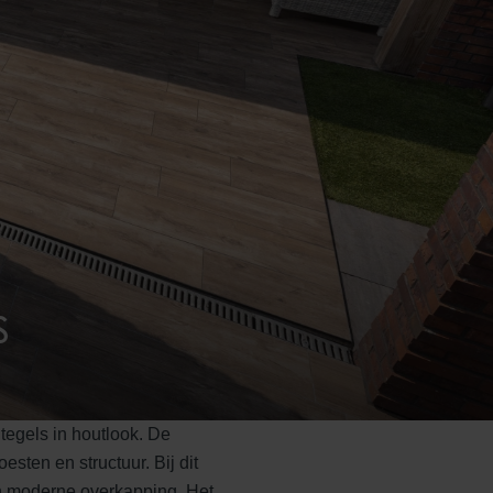
s
tegels in houtlook. De
sten en structuur. Bij dit
en moderne overkapping. Het