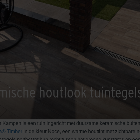
mische houtlook tuintegel
in Kampen is een tuin ingericht met duurzame keramische buiten
a® Timber
in de kleur Noce, een warme houttint met zichtbare noe
tegels perfect tot hun recht tussen het groene kunstgras en e