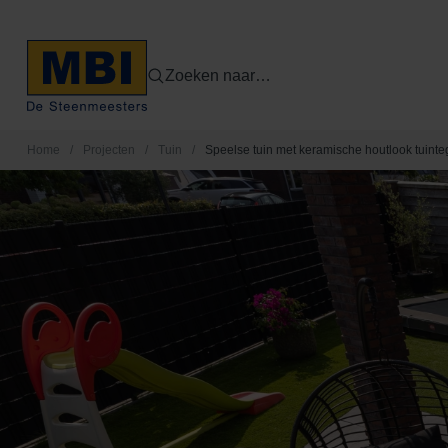
Zoeken naar…
Home
/
Projecten
/
Tuin
/
Speelse tuin met keramische houtlook tuinte