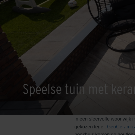
Speelse tuin met kera
In een sfeervolle woonwijk 
gekozen tegel:
GeoCeramic
hoekhuis komen de houtlook 