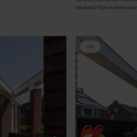
resultaat? Een onderhoudsvrij
1
/
31