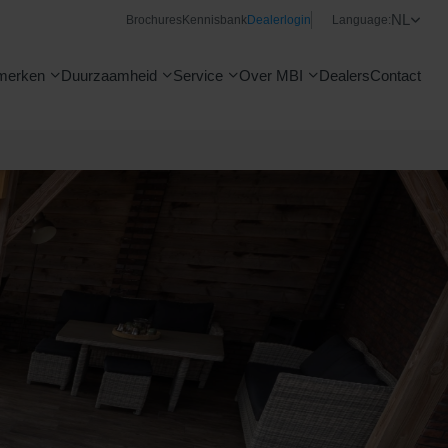
NL
Brochures
Kennisbank
Dealerlogin
Language:
merken
Duurzaamheid
Service
Over MBI
Dealers
Contact