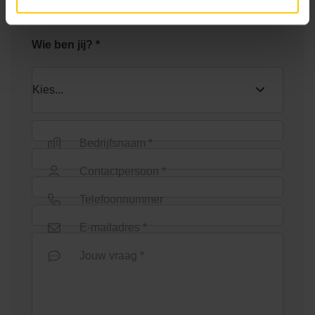
Wie ben jij? *
Bedrijfsnaam *
Contactpersoon *
Telefoonnummer
E-mailadres *
Jouw vraag *