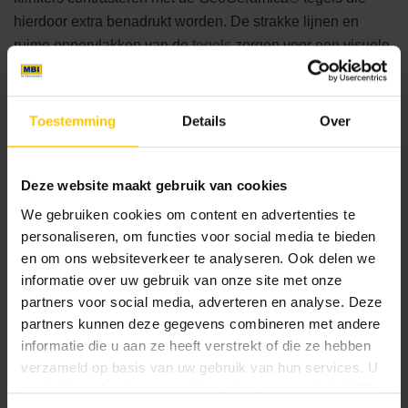
hierdoor extra benadrukt worden. De strakke lijnen en
ruime oppervlakken van de
tegels
zorgen voor een visuele
rust die bijdraagt aan de moderne uitstraling.
Een sfeervol en samenhangend geheel
Toestemming
Details
Over
Wat deze tuin zo krachtig maakt is de combinatie van de
materialen. Van het warme hout, de neutrale klinkers en
Deze website maakt gebruik van cookies
het levendige groen tot de donkere, stijlvolle
We gebruiken cookies om content en advertenties te
GeoCeramica® tegels. Verschillende texturen en kleuren
personaliseren, om functies voor social media te bieden
contrasteren elkaar, zonder dat deze storen. De combinatie
en om ons websiteverkeer te analyseren. Ook delen we
van materialen leidt tot een sfeervol en samenhangend
informatie over uw gebruik van onze site met onze
geheel met een moderne uitstraling.
partners voor social media, adverteren en analyse. Deze
partners kunnen deze gegevens combineren met andere
informatie die u aan ze heeft verstrekt of die ze hebben
Ook op zoek naar een moderne, levendige uitstraling voor
verzameld op basis van uw gebruik van hun services. U
de tuin? Bezoek een van onze
Erkende Dealers
voor meer
gaat akkoord met onze cookies als u onze website blijft
informatie, advies en inspiratie.