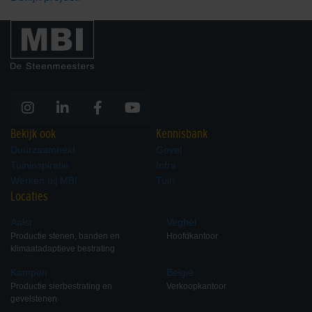
Bekijk ook
Kennisbank
Duurzaamheid
Gevel
Tuininspiratie
Infra
Werken bij MBI
Tuin
Locaties
Aalst
Veghel
Productie stenen, banden en
Hoofdkantoor
klimaatadaptieve bestrating
Kampen
België
Productie sierbestrating en
Verkoopkantoor
gevelstenen