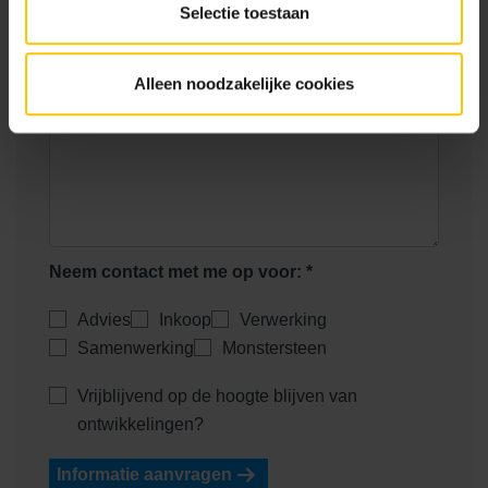
Telefoonnummer
Selectie toestaan
E-mailadres *
Alleen noodzakelijke cookies
Jouw vraag *
Neem contact met me op voor: *
Advies
Inkoop
Verwerking
Samenwerking
Monstersteen
Vrijblijvend op de hoogte blijven van
ontwikkelingen?
Informatie aanvragen