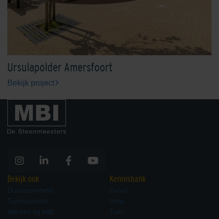
Ursulapolder Amersfoort
Bekijk project
Bekijk ook
Kennisbank
Duurzaamheid
Gevel
Tuininspiratie
Infra
Werken bij MBI
Tuin