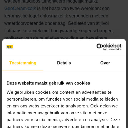
wat een naadloos tuinontwerp mogelijk maakt.
GeoCeramica®
is het beste van twee werelden: een
keramische tegel onlosmakelijk verbonden met een
waterdoorvoerende onderlaag. Genieten van stijlvol
Italiaans keramiek met hoogwaardige eigenschappen,
profiteren van de relatief eenvoudige en betaalbare
verwerkingskosten van een betontegel.
Toestemming
Details
Over
Realisatie
2022
Deze website maakt gebruik van cookies
Plaats
We gebruiken cookies om content en advertenties te
Bussum
personaliseren, om functies voor social media te bieden
Overige partijen
en om ons websiteverkeer te analyseren. Ook delen we
Lodewijks Droomtuinen
informatie over uw gebruik van onze site met onze
partners voor social media, adverteren en analyse. Deze
partners kunnen deze gegevens combineren met andere