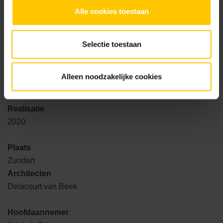
GeoRetron zijn natuurlijke kleurmaterialen toegevoegd.
Alle cookies toestaan
Anders dan stenen met kleurstoffen – waarvan de kleur
vervaagd door zonlicht – behouden stenen met
Selectie toestaan
kleurmaterialen hun kleur. De granulaten in de toplaag van
GeoRetron zorgen dat ze 100% kleur behouden en minder
gevoelig zijn voor verwering.”
GeoRetron Prestige Oxydzwart
Alleen noodzakelijke cookies
GeoSteen®
Bekijk product
Realisatie
2020
GeoRetron Prestige Donkerbruin
Plaats
GeoSteen®
Zundert
Bekijk product
Architecten
Delacourt van Beek
GeoRetron Prestige Donkergeel
Hoofdaannemer
GeoSteen®