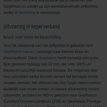
staat. Dus het is erg toepasselijk dat je vanaf het Van
Rood
GoghHuis nu uitkijkt op zijn wereldberoemde zelfportret,
welke in
bestrating
is vereeuwigd.
GeoSteen®
Bekijk product
Uitvoering in keperverband
GeoRetron Prestige Donkergeel
Keuze voor steen en kleurstelling
GeoSteen®
Voor de uitvoering van het zelfportret is gekozen voor
Bekijk product
GeoRetron stenen
, vanwege haar intense kleur en
kleurvastheid. Deze
straatsteen
heeft namelijk een extra
fijne gesloten toplaag van 10 mm, die voor 100% uit
GeoRetron Prestige Loevestein
kleurecht natuurlijk materiaal bestaat. De volgende stap
Donkerrood
was uitzoeken welke kleuren samen het beoogde beeld
GeoSteen®
zouden vormen, het silhouet van Van Gogh moest immers
Bekijk product
duidelijk naar voren komen. In nauwe afstemming tussen
uitvoerder, architect en MBI is gekozen voor GeoRetron
Excellent Dussen Lichtbruin (299) en GeoRetron Prestige
GeoRetron Prestige Donkerbruin