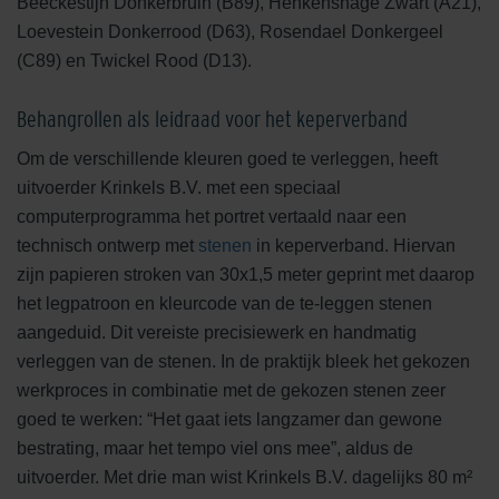
Beeckestijn Donkerbruin (B89), Henkenshage Zwart (A21),
GeoSteen®
Loevestein Donkerrood (D63), Rosendael Donkergeel
Bekijk product
(C89) en Twickel Rood (D13).
Behangrollen als leidraad voor het keperverband
GeoRetron Prestige Oxydzwart
Om de verschillende kleuren goed te verleggen, heeft
GeoSteen®
Bekijk product
uitvoerder Krinkels B.V. met een speciaal
computerprogramma het portret vertaald naar een
technisch ontwerp met
stenen
in keperverband. Hiervan
zijn papieren stroken van 30x1,5 meter geprint met daarop
het legpatroon en kleurcode van de te-leggen stenen
aangeduid. Dit vereiste precisiewerk en handmatig
verleggen van de stenen. In de praktijk bleek het gekozen
werkproces in combinatie met de gekozen stenen zeer
goed te werken: “Het gaat iets langzamer dan gewone
bestrating, maar het tempo viel ons mee”, aldus de
uitvoerder. Met drie man wist Krinkels B.V. dagelijks 80 m²