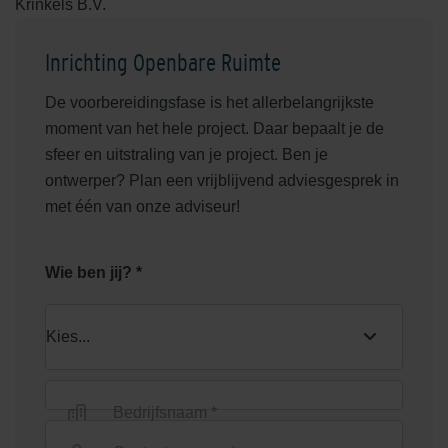
Krinkels B.V.
Bekijk product
Inrichting Openbare Ruimte
GeoRetron Prestige Loevestein
De voorbereidingsfase is het allerbelangrijkste
Donkerrood
moment van het hele project. Daar bepaalt je de
GeoSteen®
sfeer en uitstraling van je project. Ben je
Bekijk product
ontwerper? Plan een vrijblijvend adviesgesprek in
met één van onze adviseur!
Wie ben jij? *
Bedrijfsnaam *