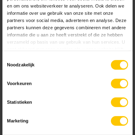
en om ons websiteverkeer te analyseren. Ook delen we
gevuld en op kleur worden gezet. Dit geeft een optische
informatie over uw gebruik van onze site met onze
verbetering, maar zal afhankelijk van de situatie meer of
partners voor social media, adverteren en analyse. Deze
minder zichtbaar blijven.
partners kunnen deze gegevens combineren met andere
informatie die u aan ze heeft verstrekt of die ze hebben
Bron:
KNB infoblad 54
verzameld op basis van uw gebruik van hun services. U
gaat akkoord met onze cookies als u onze website blijft
Lees ook:
gebruiken.
Toestemmingsselectie
Dilateren van betonstenen gevelmetselwerk - Metselwerk
Noodzakelijk
Adviesbureau Vekemans
Geveldragers en horizontale dilataties in metselwerk -
Voorkeuren
Metselwerk Adviesbureau Vekemans
Statistieken
Marketing