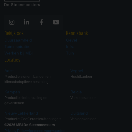
Bekijk ook
Kennisbank
Duurzaamheid
Gevel
Tuininspiratie
Infra
Werken bij MBI
Tuin
Locaties
Aalst
Veghel
Productie stenen, banden en
Hoofdkantoor
klimaatadaptieve bestrating
Kampen
België
Productie sierbestrating en
Verkoopkantoor
gevelstenen
Nieuw-Lekkerland
Duitsland
Productie GeoCeramica® en tegels
Verkoopkantoor
©2026 MBI De Steenmeesters
Privacy Policy
Algemene voorwaarden