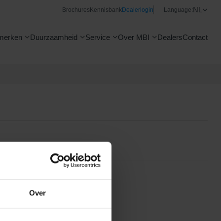
NL
Brochures
Kennisbank
Dealerlogin
Language:
merken
Duurzaamheid
Service
Over MBI
Dealers
Contact
Over