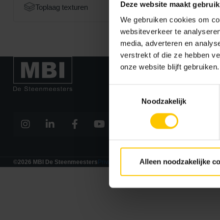
Deze website maakt gebruik
Toplaag texturen
We gebruiken cookies om cont
websiteverkeer te analyseren
media, adverteren en analys
verstrekt of die ze hebben v
Bekijk ook
onze website blijft gebruiken.
Duurzaamhei
Tuininspiratie
Toestemmingsselectie
Werken bij MB
Noodzakelijk
Kennisbank
Gevel
Infra
Tuin
Alleen noodzakelijke c
©2026 MBI De Steenmeesters
Privacy Policy
Algemene voorwaarden