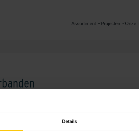
Assortiment
Projecten
Onze 
rbanden
Straatwerk legverband
Details
Lees artikel