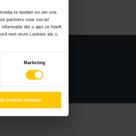
 media te bieden en om ons
ze partners voor social
nformatie die u aan ze heeft
oord met onze cookies als u
Veghel
daptieve
Hoofdkantoor
Marketing
België
en
Verkoopkantoor
Duitsland
Verkoopkantoor
lle cookies toestaan