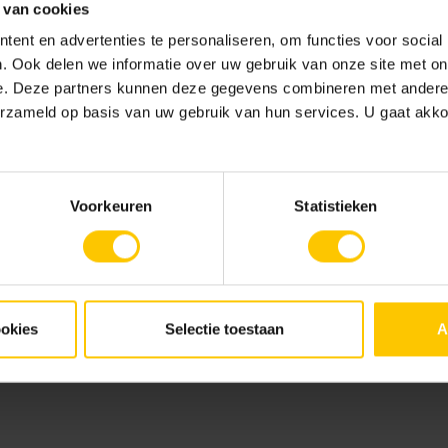
 van cookies
ent en advertenties te personaliseren, om functies voor social
. Ook delen we informatie over uw gebruik van onze site met on
e. Deze partners kunnen deze gegevens combineren met andere i
erzameld op basis van uw gebruik van hun services. U gaat akk
Locaties
d
Aalst
Productie stenen, banden en klimaata
I
bestrating
Voorkeuren
Statistieken
Kampen
Productie sierbestrating en gevelsten
Nieuw-Lekkerland
Productie GeoCeramica® en tegels
ookies
Selectie toestaan
A