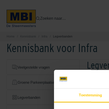
Zoeken naar…
Home
/
Kennisbank
/
Infra
/
Legverbanden
Kennisbank voor Infra
Legve
Veelgestelde vragen
Groene Parkeerplaatsen
Toestemming
Legverbanden