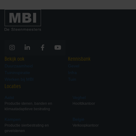
Bekijk ook
Kennisbank
Duurzaamheid
Gevel
Tuininspiratie
Infra
Werken bij MBI
Tuin
Locaties
Aalst
Veghel
Productie stenen, banden en
Hoofdkantoor
klimaatadaptieve bestrating
Kampen
België
Productie sierbestrating en
Verkoopkantoor
gevelstenen