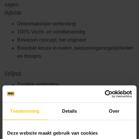
zagen.
Hybride
Onlosmakelijke verbinding
100% Vocht- en vorstbestendig
Bewezen concept, het origineel
Breedste keuze in maten, toepassingsmogelijkheden
en designs
Gelijmd
Zwakke verbinding
Lijm kan loslaten bij vocht en vorst
Minder ervaring, korter op de markt
Keuze uit beperkt aantal designs
Toestemming
Details
Over
Hoe wordt een hybride systeem (GeoCeramica®)
gemaakt?
Deze website maakt gebruik van cookies