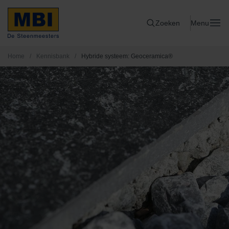
Zoeken
Menu
Home
/
Kennisbank
/
Hybride systeem: Geoceramica®