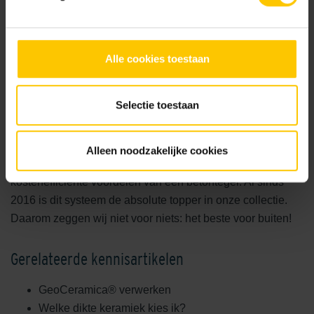
Alle cookies toestaan
GeoCeramica®: de perfecte combinatie
Selectie toestaan
GeoCeramica® biedt het beste van twee werelden: de
stijlvolle uitstraling en hoogwaardige eigenschappen van
Alleen noodzakelijke cookies
keramiek, gecombineerd met de waterdoorvoerende en
kostenefficiënte voordelen van een betontegel. Al sinds
2016 is dit systeem de absolute topper in onze collectie.
Daarom zeggen wij niet voor niets: het beste voor buiten!
Gerelateerde kennisartikelen
GeoCeramica® verwerken
Welke dikte keramiek kies ik?