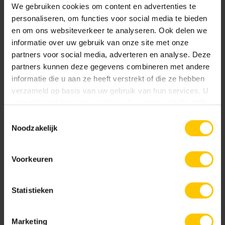
We gebruiken cookies om content en advertenties te
Door een speciale perstechniek worden de Stabikorn®
personaliseren, om functies voor social media te bieden
onderlaag, het gepatenteerde Aquaferm®
en om ons websiteverkeer te analyseren. Ook delen we
verbindingsmiddel en de keramische toplaag
informatie over uw gebruik van onze site met onze
samengeperst tot een onlosmakelijke, hybride verbinding.
partners voor social media, adverteren en analyse. Deze
De open structuur van Stabikorn® zorgt voor een
partners kunnen deze gegevens combineren met andere
gemakkelijke afvloeiing van water, waardoor de tegel
informatie die u aan ze heeft verstrekt of die ze hebben
100% vorstbestendig is. Sinds de introductie van
verzameld op basis van uw gebruik van hun services. U
GeoCeramica® in 2016 is er meer dan 6 miljoen vierkante
gaat akkoord met onze cookies als u onze website blijft
meter van dit systeem verwerkt, wat de bewezen kwaliteit
gebruiken.
Toestemmingsselectie
benadrukt.
Noodzakelijk
Voorkeuren
Statistieken
Marketing