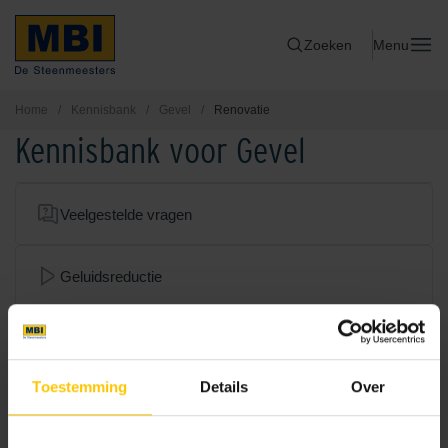
Zoeken
Menu
Home
/
Kennisbank
/
Gevel
/
Renovatie
Kennisbank voor Gevel
Veelgestelde vragen
Geluidsreductie
Geventileerde gevel
Toestemming
Details
Over
Mortel