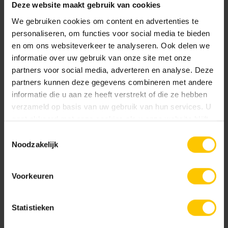
Deze website maakt gebruik van cookies
Wooninspiratie
We gebruiken cookies om content en advertenties te
personaliseren, om functies voor social media te bieden
Onderhoud
en om ons websiteverkeer te analyseren. Ook delen we
informatie over uw gebruik van onze site met onze
partners voor social media, adverteren en analyse. Deze
Renovatie
partners kunnen deze gegevens combineren met andere
informatie die u aan ze heeft verstrekt of die ze hebben
Scheurvorming en dilatatie
verzameld op basis van uw gebruik van hun services. U
gaat akkoord met onze cookies als u onze website blijft
gebruiken.
Verwerking
Toestemmingsselectie
Noodzakelijk
Renovatie
Voorkeuren
Statistieken
Gevelrenovatie met steenstrips