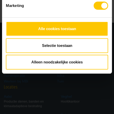
Lees artikel
Marketing
Alle cookies toestaan
Selectie toestaan
Alleen noodzakelijke cookies
Bekijk ook
Kennisbank
Duurzaamheid
Gevel
Tuininspiratie
Infra
Werken bij MBI
Tuin
Locaties
Aalst
Veghel
Productie stenen, banden en
Hoofdkantoor
klimaatadaptieve bestrating