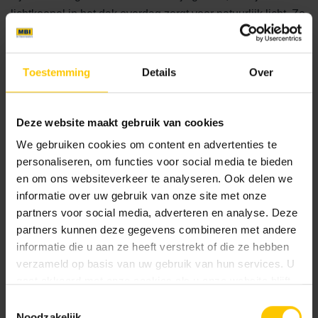
lichtkoepel in het dak overdag zorgt voor natuurlijk licht. Zo
kan er ook 's avonds optimaal van de tuin worden genoten
dankzij de warmte die de overkapping vasthoudt.
Toestemming
Details
Over
Sfeervolle tuinverlichting met in-lite
Deze website maakt gebruik van cookies
Als finishing touch is er gebruik gemaakt van
tuinverlichting
van in-lite ready, die een sfeervolle
We gebruiken cookies om content en advertenties te
ambiance creëert in de tuin. Door verschillende hoogtes
personaliseren, om functies voor social media te bieden
verlichting te gebruiken, worden de hoogteverschillen van
en om ons websiteverkeer te analyseren. Ook delen we
informatie over uw gebruik van onze site met onze
de planten benadrukt en kan er ook 's avonds volop van de
partners voor social media, adverteren en analyse. Deze
tuin genoten worden.
partners kunnen deze gegevens combineren met andere
informatie die u aan ze heeft verstrekt of die ze hebben
verzameld op basis van uw gebruik van hun services. U
Réalisation
gaat akkoord met onze cookies als u onze website blijft
2020
gebruiken.
Toestemmingsselectie
Noodzakelijk