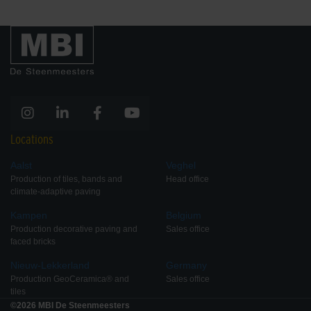
Locations
Aalst
Veghel
Production of tiles, bands and
Head office
climate-adaptive paving
Kampen
Belgium
Production decorative paving and
Sales office
faced bricks
Nieuw-Lekkerland
Germany
Production GeoCeramica® and
Sales office
tiles
©2026 MBI De Steenmeesters