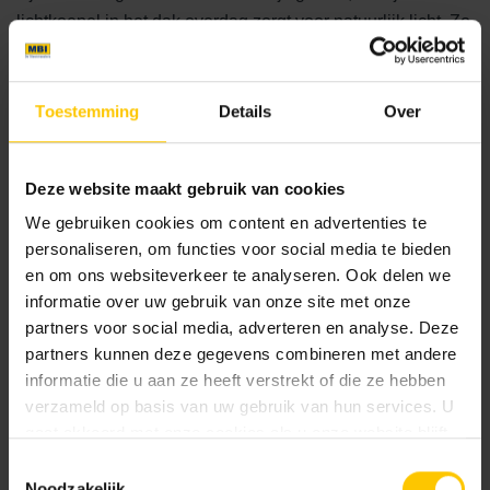
lichtkoepel in het dak overdag zorgt voor natuurlijk licht. Zo
kan er ook 's avonds optimaal van de tuin worden genoten
dankzij de warmte die de overkapping vasthoudt.
Toestemming
Details
Over
Sfeervolle tuinverlichting met in-lite
Deze website maakt gebruik van cookies
Als finishing touch is er gebruik gemaakt van
tuinverlichting
van in-lite ready, die een sfeervolle
We gebruiken cookies om content en advertenties te
ambiance creëert in de tuin. Door verschillende hoogtes
personaliseren, om functies voor social media te bieden
verlichting te gebruiken, worden de hoogteverschillen van
en om ons websiteverkeer te analyseren. Ook delen we
informatie over uw gebruik van onze site met onze
de planten benadrukt en kan er ook 's avonds volop van de
partners voor social media, adverteren en analyse. Deze
tuin genoten worden.
partners kunnen deze gegevens combineren met andere
informatie die u aan ze heeft verstrekt of die ze hebben
verzameld op basis van uw gebruik van hun services. U
Realization
gaat akkoord met onze cookies als u onze website blijft
2020
gebruiken.
Toestemmingsselectie
Noodzakelijk