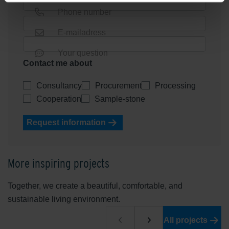
Phone number
E-mailadress
Your question
Contact me about
Consultancy
Procurement
Processing
Cooperation
Sample-stone
Request information
More inspiring projects
Together, we create a beautiful, comfortable, and
sustainable living environment.
All projects