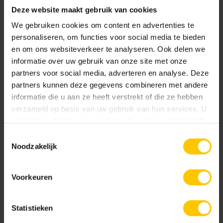
Deze website maakt gebruik van cookies
GeoCeramica® et Éclairage dans le Jardin de
We gebruiken cookies om content en advertenties te
Plage
personaliseren, om functies voor social media te bieden
en om ons websiteverkeer te analyseren. Ook delen we
Pour relier les différentes sections du jardin, des carreaux
informatie over uw gebruik van onze site met onze
de
GeoCeramica®
au format allongé ont été posés sur
partners voor social media, adverteren en analyse. Deze
toute la longueur du jardin. Pour un effet enchanteur en
partners kunnen deze gegevens combineren met andere
soirée, des spots encastrés ont été installés le long du
informatie die u aan ze heeft verstrekt of die ze hebben
chemin. Grâce aux découpes pré-percées des carreaux
verzameld op basis van uw gebruik van hun services. U
GeoCeramica®, cela a été une tâche simple.
gaat akkoord met onze cookies als u onze website blijft
GeoCeramica® offre non seulement des avantages
gebruiken.
Toestemmingsselectie
esthétiques, mais aussi une grande praticité et durabilité,
Noodzakelijk
parfaits pour un jardin de plage.
Voorkeuren
Intéressé par des carreaux GeoCeramica® avec découpes
pré-percées ? Demandez des carreaux GeoCeramica® In-
Statistieken
lite ready auprès de l'un de nos revendeurs et donnez à
votre jardin cette ambiance de plage !