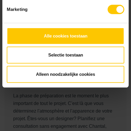
Marketing
Réalisation
2019
Alle cookies toestaan
Localisation
Monster
Selectie toestaan
Photographie
Eigen Huis & Tuin
Alleen noodzakelijke cookies
Jardins exclusifs, Hôtellerie & Loisirs
La phase de préparation est le moment le plus
important de tout le projet. C'est là que vous
déterminez l'atmosphère et l'apparence de votre
projet. Êtes-vous un designer? Planifiez une
consultation sans engagement avec Chantal,