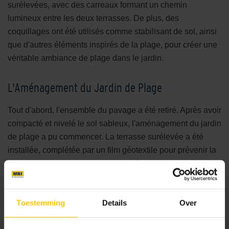
surélevées, avec des carreaux formant un chemin
lumineux entre les deux terrasses. De plus, des
coquillages ont été utilisés comme stabilisant de sol, ainsi
que d'autres éléments inspirés de la plage, pour créer une
véritable ambiance de plage dans le jardin.
L'Aménagement du Jardin de Plage
Tout d'abord, l'ensemble du pavage a été retiré. Après avoir
compacté et nivelé le sol sableux, l'aménagement du jardin
de plage a pu commencer. La terrasse surélevée a été
installée, complétée par un film géotextile pour prévenir la
croissance des mauvaises herbes. Ensuite, le stabilisant
de sol a été versé et les graminées et dalles de jardin ont
été posées. Pour créer un « mur » végétal, Tom a réalisé
Toestemming
Details
Over
une jardinière en blocs Giga split, remplie de plantes
tropicales.