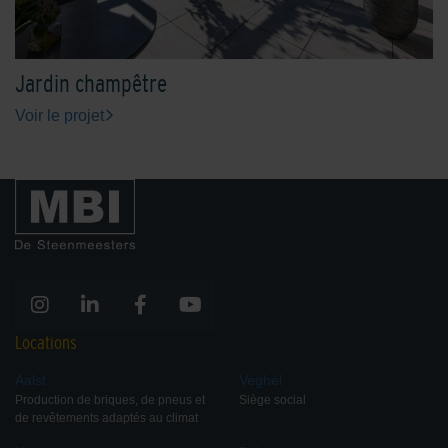
Jardin champêtre
Voir le projet
Locations
Aalst
Veghel
Production de briques, de pneus et
Siège social
de revêtements adaptés au climat