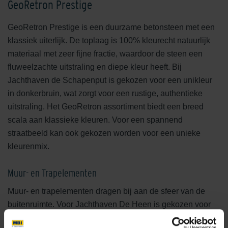
GeoRetron Prestige
GeoRetron Prestige is een duurzame betonsteen met een
klassiek uiterlijk. De toplaag is 100% kleurecht natuurlijk
materiaal met zeer fijne fractie, waardoor de steen een
fluweelzachte uitstraling en diepe kleur heeft. Bij
Jachthaven de Schapenput is gekozen voor een unikleur
in donkerbruin, wat zorgt voor een rustige, authentieke
uitstraling. Het GeoRetron assortiment biedt een breed
scala aan klassieke kleuren. Voor een spannend
straatbeeld kan ook gekozen worden voor een unieke
kleurenmix.
Muur- en Trapelementen
Muur- en trapelementen dragen bij aan de sfeer van de
buitenruimte. Voor Jachthaven De Heen is gekozen voor
muurelementen
en
traptreden
uit de
GeoSteen®
collectie