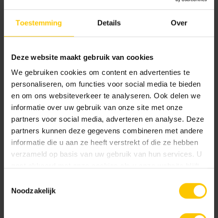
in dezelfde kleurstelling. Door de hoogwaardige toplaag
met natuurlijke granulaten is de kleurechtheid hoger dan
Toestemming
Details
Over
bij traditionele betonnen elementen. Ook blijven ze langer
mooi door de Protection Plus beschermingsfactor. Doordat
er is gekozen voor stapelblokken, afdekranden en
Deze website maakt gebruik van cookies
traptreden in één neutrale kleur, heeft de haven een rustige
We gebruiken cookies om content en advertenties te
uitstraling.
personaliseren, om functies voor social media te bieden
en om ons websiteverkeer te analyseren. Ook delen we
Advies Inwinnen
informatie over uw gebruik van onze site met onze
partners voor social media, adverteren en analyse. Deze
Benieuwd naar onze collecties voor jouw project? Onze
partners kunnen deze gegevens combineren met andere
adviseurs denken graag mee! Vraag een adviesgesprek
informatie die u aan ze heeft verstrekt of die ze hebben
aan met één van onze adviseurs via
adviesteam@mbi.nl
.
verzameld op basis van uw gebruik van hun services. U
gaat akkoord met onze cookies als u onze website blijft
gebruiken.
Toestemmingsselectie
Réalisation
Noodzakelijk
2017