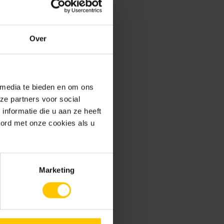
pratique et durable. La
caractéristiques. Avec ses
Over
rotection quadruple, sont
tretenir et durable, qui
 media te bieden en om ons
ze partners voor social
nformatie die u aan ze heeft
oord met onze cookies als u
c les dimensions extra
ant. Lorsque la terrasse
eaux sont assurément une
i, on a choisi le
Marketing
il est largement applicable