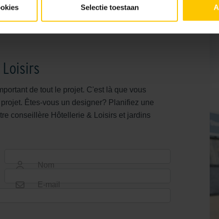
Localisation
ookies
Selectie toestaan
A
Eindhoven
 Loisirs
ortant de tout le projet. C'est là que vous
 projet. Êtes-vous un designer? Planifiez une
 conseillère Hôtellerie & Loisirs et jardins
Nom
E-mail