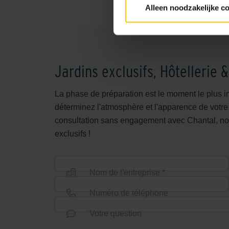
Réalisation
Alleen noodzakelijke c
2022
Jardins exclusifs, Hôtellerie &
La phase de préparation est le moment le plus imp
déterminez l'atmosphère et l'apparence de votre
consultation sans engagement avec Chantal, notre
exclusifs !
Nom de l'entreprise *
Numéro de téléphone
Votre question