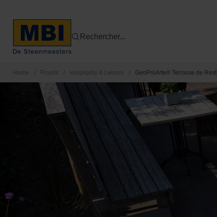
Rechercher...
Home
/
Projets
/
Hospitality & Leisure
/
GeoProArte® Terrasse de Rest