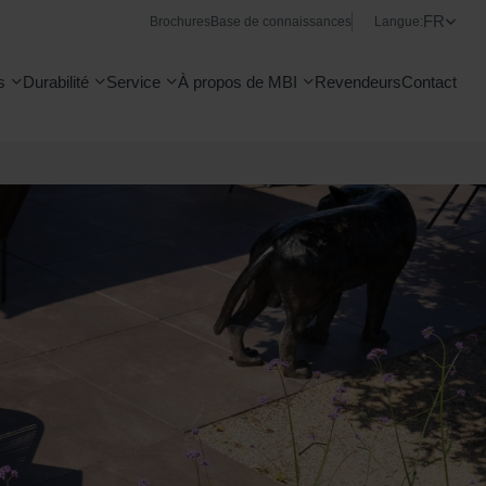
FR
Brochures
Base de connaissances
Langue:
s
Durabilité
Service
À propos de MBI
Revendeurs
Contact