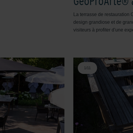
GeoProArte® a
La terrasse de restauration
design grandiose et de grand
visiteurs à profiter d'une ex
1
/
11