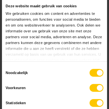
place
Deze website maakt gebruik van cookies
À l'intérieur, la variante en briques de parement de la série
We gebruiken cookies om content en advertenties te
GeoStylistix a été utilisée dans la couleur Dover White.
personaliseren, om functies voor social media te bieden
Elles peuvent être posées directement sur le mur (intérieur)
en om ons websiteverkeer te analyseren. Ook delen we
et, grâce à leur faible épaisseur, la perte d'espace est
informatie over uw gebruik van onze site met onze
minimale. Les briques de parement conviennent non
partners voor social media, adverteren en analyse. Deze
seulement pour l'intérieur, mais aussi pour l'extérieur.
partners kunnen deze gegevens combineren met andere
informatie die u aan ze heeft verstrekt of die ze hebben
verzameld op basis van uw gebruik van hun services. U
Mise en œuvre
gaat akkoord met onze cookies als u onze website blijft
gebruiken.
Les briques pleines et les plaquettes de parement
Toestemmingsselectie
Noodzakelijk
nécessitent toutes deux un joint de dilatation adapté. Cela
permet d'éviter la formation de fissures dans la maçonnerie
en cas de changements climatiques. La dilatation dépend
Voorkeuren
en partie du support. Les plaquettes de parement peuvent
être posées directement sur la façade ou sur des panneaux
Statistieken
isolants. Pour une mise en œuvre correcte, demandez