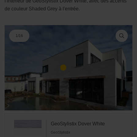
l'intérieur de GeoStylistix Dover White, avec des accents
de couleur Shaded Grey à l'entrée.
1
/
16
GeoStylistix Dover White
GeoStylistix