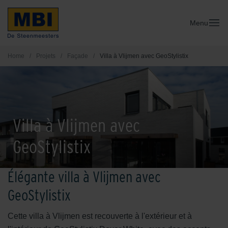
Menu
Home
/
Projets
/
Façade
/
Villa à Vlijmen avec GeoStylistix
Villa à Vlijmen avec
GeoStylistix
Élégante villa à Vlijmen avec
GeoStylistix
Cette villa à Vlijmen est recouverte à l'extérieur et à