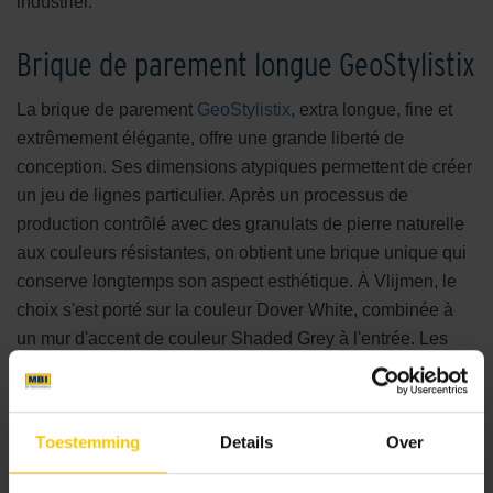
industriel.
Brique de parement longue GeoStylistix
La brique de parement
GeoStylistix
, extra longue, fine et
extrêmement élégante, offre une grande liberté de
conception. Ses dimensions atypiques permettent de créer
un jeu de lignes particulier. Après un processus de
production contrôlé avec des granulats de pierre naturelle
aux couleurs résistantes, on obtient une brique unique qui
conserve longtemps son aspect esthétique. À Vlijmen, le
choix s'est porté sur la couleur Dover White, combinée à
un mur d'accent de couleur Shaded Grey à l'entrée. Les
couleurs de la série se combinent harmonieusement entre
elles, mais aussi avec divers matériaux de construction.
Toestemming
Details
Over
Briques de parement pour gagner de la