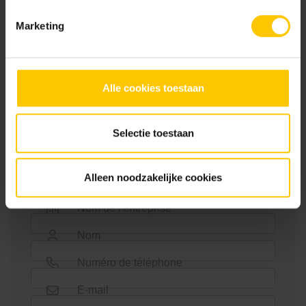
restent ainsi beaucoup plus stables et conviennent donc à
un usage intensif. La pose en bloc est beaucoup moins
Marketing
solide et n'est utilisée que pour les pavés décoratifs.
Contactez-nous
Alle cookies toestaan
MBI offre un très large choix pour l'aménagement
des espaces intérieurs et extérieurs. Laissez-nous
Selectie toestaan
vos coordonnées et nous vous contacterons au
plus vite.
Alleen noodzakelijke cookies
Nom de l'entreprise *
Nom
Numéro de téléphone
E-mail