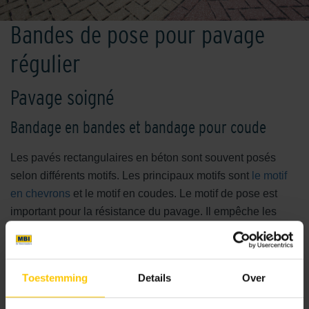
Bandes de pose pour pavage
régulier
Pavage soigné
Bandage en bandes et bandage pour coude
Les pavés rectangulaires en béton sont souvent posés
selon différents motifs. Les principaux motifs sont
le motif
en chevrons
et le motif en coudes. Le motif de pose est
important pour la résistance du pavage. Il empêche les
pavés en béton de se déplacer sous l'effet de l'usure ou
d'une charge intensive due à la circulation. Le motif en
chevrons est de préférence utilisé sur les voies de
Toestemming
Details
Over
circulation. Les parkings sont souvent réalisés selon un
motif en coudes. L'assemblage en demi-brique est parfois