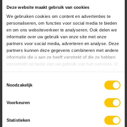
également utilisé, mais généralement dans les zones
Deze website maakt gebruik van cookies
piétonnes.
We gebruiken cookies om content en advertenties te
Pavés en béton indéformables
personaliseren, om functies voor social media te bieden
en om ons websiteverkeer te analyseren. Ook delen we
L'avantage du béton par rapport aux
pavés
cuits est que
informatie over uw gebruik van onze site met onze
les pavés en béton sont très indéformables et
partners voor social media, adverteren en analyse. Deze
dimensionnellement stables, ce qui permet un pavage très
partners kunnen deze gegevens combineren met andere
régulier. Souvent, différents motifs sont combinés, dans
informatie die u aan ze heeft verstrekt of die ze hebben
différentes couleurs, afin d'obtenir un guidage naturel de la
verzameld op basis van uw gebruik van hun services. U
circulation.
gaat akkoord met onze cookies als u onze website blijft
gebruiken.
Toestemmingsselectie
Pose des dalles
Noodzakelijk
Les dalles peuvent être posées en demi-brique, en bloc ou
Voorkeuren
en diagonale. La pose en demi-brique est généralement
utilisée pour les trottoirs et les pistes cyclables. Dans ce
cas, les dalles sont décalées d'une demi-dalle. Elles
Statistieken