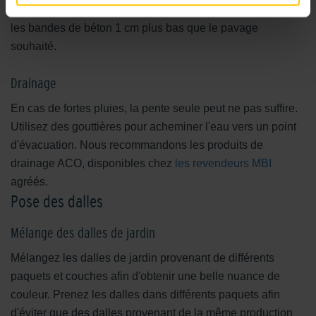
de bandes de béton. Tenez compte de la pente et posez
les bandes de béton 1 cm plus bas que le pavage
souhaité.
Drainage
En cas de fortes pluies, la pente seule peut ne pas suffire.
Utilisez des gouttières pour acheminer l'eau vers un point
d'évacuation. Nous recommandons les produits de
drainage ACO, disponibles chez
les revendeurs MBI
agréés.
Pose des dalles
Mélange des dalles de jardin
Mélangez les dalles de jardin provenant de différents
paquets et couches afin d'obtenir une belle nuance de
couleur. Prenez les dalles dans différents paquets afin
d'éviter que des dalles provenant de la même production