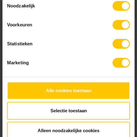
Noodzakelijk
Voorkeuren
Statistieken
Marketing
Pente
Pour éviter les inondations, posez toujours les pavés en
pente. Veillez à ce que l'eau puisse s'écouler vers le jardin,
Alle cookies toestaan
les bordures ou les caniveaux. La règle générale est
d'environ 1 cm par mètre linéaire.
Selectie toestaan
Bordure
Alleen noodzakelijke cookies
Après avoir posé le lit de sable, réalisez la bordure à l'aide