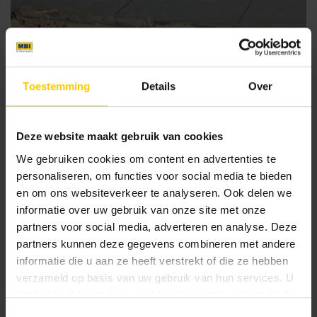
Toestemming
Details
Over
Deze website maakt gebruik van cookies
We gebruiken cookies om content en advertenties te
personaliseren, om functies voor social media te bieden
en om ons websiteverkeer te analyseren. Ook delen we
informatie over uw gebruik van onze site met onze
partners voor social media, adverteren en analyse. Deze
Photo : lit de sable recouvert d'une couche de sable de
partners kunnen deze gegevens combineren met andere
maçonnerie mélangé à du ciment.
informatie die u aan ze heeft verstrekt of die ze hebben
verzameld op basis van uw gebruik van hun services. U
gaat akkoord met onze cookies als u onze website blijft
gebruiken.
Toestemmingsselectie