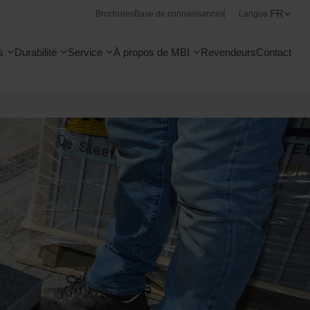
FR
Brochures
Base de connaissances
Langue:
s
Durabilité
Service
À propos de MBI
Revendeurs
Contact