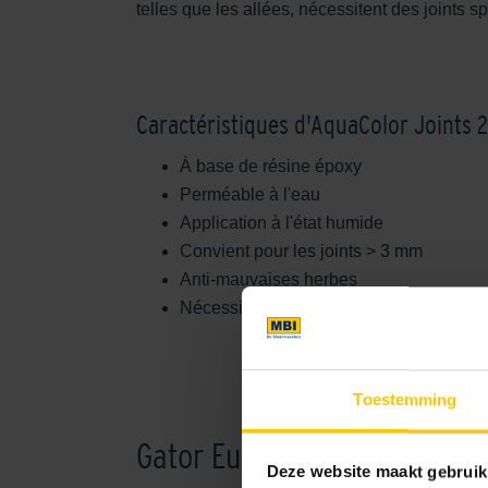
telles que les allées, nécessitent des joints s
Caractéristiques d'AquaColor Joints 2
À base de résine époxy
Perméable à l'eau
Application à l'état humide
Convient pour les joints > 3 mm
Anti-mauvaises herbes
Nécessite un support perméable à l'eau
Toestemming
Gator EuroStone
Deze website maakt gebruik