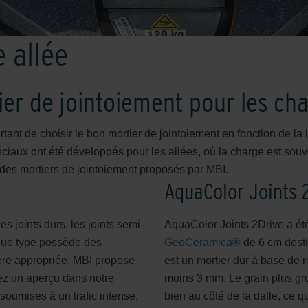
 allée
ier de jointoiement pour les ch
ortant de choisir le bon mortier de jointoiement en fonction de la
péciaux ont été développés pour les allées, où la charge est sou
s des mortiers de jointoiement proposés par MBI.
AquaColor Joints 
es joints durs, les joints semi-
AquaColor Joints 2Drive a ét
aque type possède des
GeoCeramica®
de 6 cm desti
ière appropriée. MBI propose
est un mortier dur à base de 
ez un aperçu dans notre
moins 3 mm. Le grain plus gr
 soumises à un trafic intense,
bien au côté de la dalle, ce q