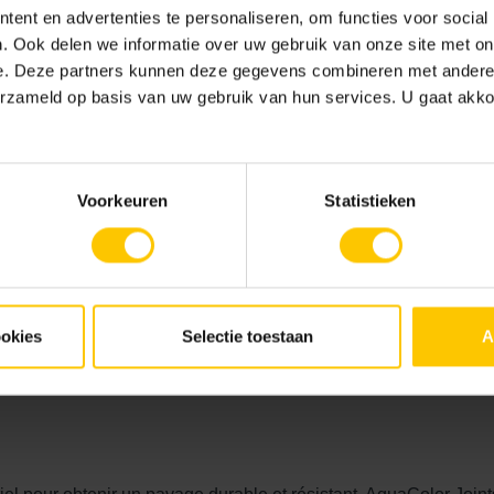
ent en advertenties te personaliseren, om functies voor social
es soumis à un trafic intense, tels que les allées, et peut êtr
. Ook delen we informatie over uw gebruik van onze site met on
s naturelles. Ce mortier de jointoiement semi-dur à base de poly
e. Deze partners kunnen deze gegevens combineren met andere i
 adhèrent bien aux côtés des dalles, ce qui garantit la solidité d
erzameld op basis van uw gebruik van hun services. U gaat akk
oStone s'applique à sec et n'est pas auto-compactant ; après le 
dommage pas la surface. Lors du arrosage, il convient d'utiliser
Caractéristiques de Gato
Voorkeuren
Statistieken
À base de polymère
Imperméable à l'eau
Application à sec
Convient pour les join
Anti-mauvaises herbes
ookies
Selectie toestaan
A
Peut être utilisé sur d