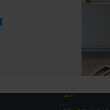
Locations
Aalst
Production de briques, de pneus et d