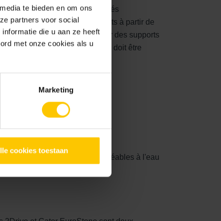
 media te bieden en om ons
e utilisé avec des pavés, des pavés
ze partners voor social
mères convient aux joints étroits à partir de
nformatie die u aan ze heeft
es joints. Il peut être utilisé sur des supports
oord met onze cookies als u
balayage, la pierre ou la dalle doit être
 suffisamment d'eau.
r EuroStone :
Marketing
ts >2 mm <38 mm
lle cookies toestaan
es supports perméables et imperméables à l'eau