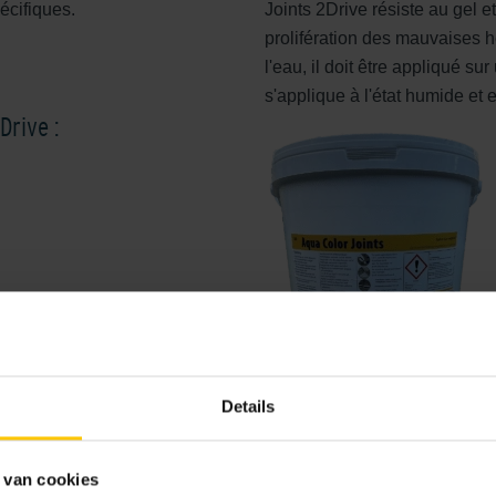
pécifiques.
Joints 2Drive résiste au gel 
prolifération des mauvaises h
l'eau, il doit être appliqué su
s'applique à l'état humide et 
Drive :
Details
 van cookies