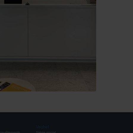
Veghel
e revêtements
Siège social