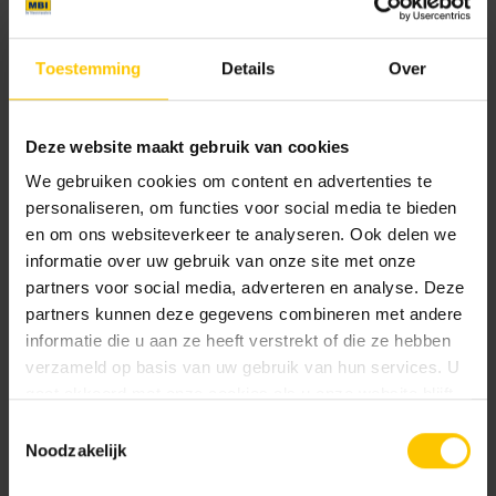
Toestemming
Details
Over
Footcomfort®
Lire l'article
Deze website maakt gebruik van cookies
We gebruiken cookies om content en advertenties te
personaliseren, om functies voor social media te bieden
Système hybride : GeoCeramica®
en om ons websiteverkeer te analyseren. Ook delen we
informatie over uw gebruik van onze site met onze
Lire l'article
partners voor social media, adverteren en analyse. Deze
partners kunnen deze gegevens combineren met andere
informatie die u aan ze heeft verstrekt of die ze hebben
verzameld op basis van uw gebruik van hun services. U
Votre pavage décoratif en hiver
gaat akkoord met onze cookies als u onze website blijft
Lire l'article
gebruiken.
Toestemmingsselectie
Noodzakelijk