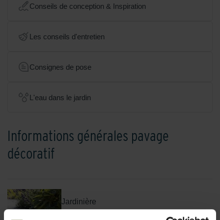
Conseils de conception & Inspiration
Les conseils d'entretien
Consignes de pose
L'eau dans le jardin
Informations générales pavage
décoratif
Jardinière
Lire l'article