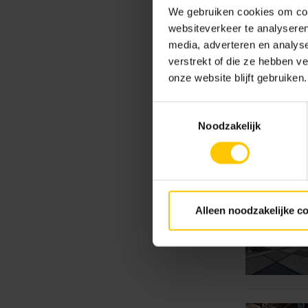
We gebruiken cookies om cont
websiteverkeer te analyseren
media, adverteren en analys
verstrekt of die ze hebben v
onze website blijft gebruiken.
Toestemmingsselectie
Noodzakelijk
Alleen noodzakelijke c