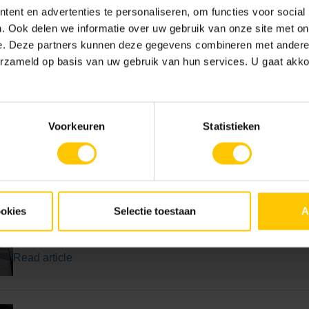
Read article
ent en advertenties te personaliseren, om functies voor social
. Ook delen we informatie over uw gebruik van onze site met on
e. Deze partners kunnen deze gegevens combineren met andere i
erzameld op basis van uw gebruik van hun services. U gaat akk
Driveway paving
Read article
Voorkeuren
Statistieken
Top layer structure
Read article
ookies
Selectie toestaan
A
Garden tiles
Read article