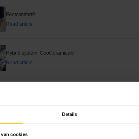
Footcomfort®
Read article
Hybrid system: GeoCeramica®
Read article
Your ornamental paving in winter
Read article
Details
Clinkers for terrace or street
 van cookies