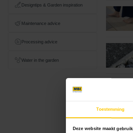
Designtips & Garden inspiration
Maintenance advice
Processing advice
Water in the garden
Toestemming
Deze website maakt gebruik