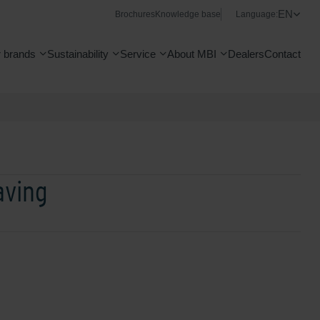
EN
Brochures
Knowledge base
Language:
 brands
Sustainability
Service
About MBI
Dealers
Contact
aving