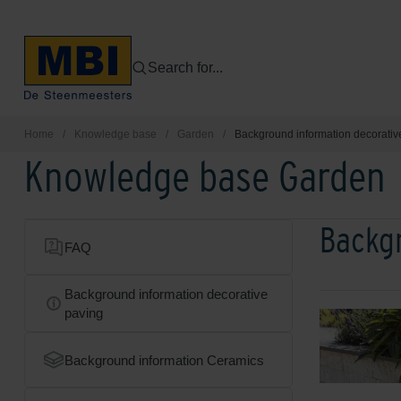
Search for...
Home
/
Knowledge base
/
Garden
/
Background information decorativ
Knowledge base Garden
Backgr
FAQ
Background information decorative
paving
Background information Ceramics