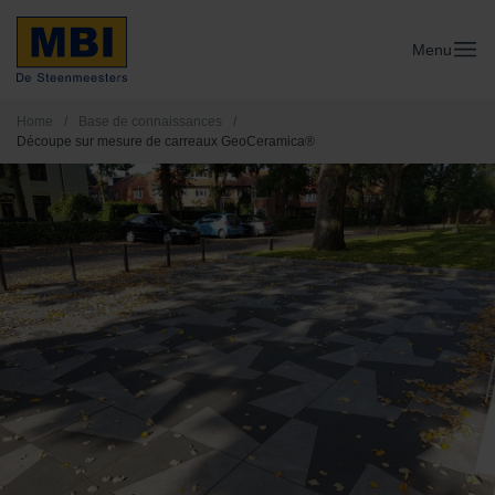
Menu
Home
/
Base de connaissances
/
Découpe sur mesure de carreaux GeoCeramica®