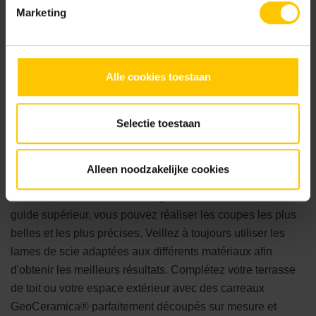
Pour couper des dalles en béton, utilisez le
Marketing
TileMaster Concrete.
Pour GeoCeramica® et autres carreaux céramiques,
utilisez le TileMaster Ceramics.
Alle cookies toestaan
Selectie toestaan
Conclusion
La découpe sur mesure de GeoCeramica® nécessite des
Alleen noodzakelijke cookies
outils et une technique adaptés. Avec la MBI TileMaster
Ceramics et une table de sciage refroidie à l'eau avec
guide supérieur, vous pouvez réaliser les coupes les plus
belles et les plus précises. Veillez à toujours utiliser les
lames de scie adaptées aux différents matériaux afin
d'obtenir les meilleurs résultats. Complétez votre terrasse
de toit ou votre espace extérieur avec des carreaux
GeoCeramica® parfaitement découpés sur mesure et