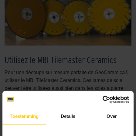
Utilisez le MBI Tilemaster Ceramics
Pour une découpe sur mesure parfaite de GeoCeramica®,
utilisez le MBI TileMaster Ceramics. Ces lames de scie
peuvent être utilisées aussi bien dans les scies à pierre
que dans les tables de sciage et conviennent à plusieurs
alésages. Pour obtenir une coupe nette, il est essentiel de
toujours utiliser une table de sciage refroidie à l'eau. La
Toestemming
Details
Over
meilleure option est une table de sciage avec un guide
supérieur, qui garantit les coupes les plus précises. Placez
le carreau sur la table, côté céramique vers le haut, et