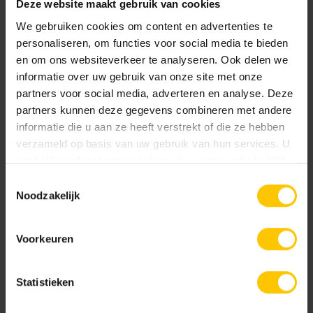
Deze website maakt gebruik van cookies
passez doucement la lame à travers. Laissez la scie faire
We gebruiken cookies om content en advertenties te
le travail !
personaliseren, om functies voor social media te bieden
en om ons websiteverkeer te analyseren. Ook delen we
Remarque : pour les carreaux en béton, le TileMaster
informatie over uw gebruik van onze site met onze
Concrete est disponible. Pour les carreaux
partners voor social media, adverteren en analyse. Deze
GeoCeramica® et autres carreaux en céramique, vous
partners kunnen deze gegevens combineren met andere
devez utiliser le TileMaster Ceramics.
informatie die u aan ze heeft verstrekt of die ze hebben
Alternative pour une coupe précise
verzameld op basis van uw gebruik van hun services. U
gaat akkoord met onze cookies als u onze website blijft
Une deuxième option pour couper GeoCeramica® est une
gebruiken.
Toestemmingsselectie
cisaille à refroidissement par eau. Bien que celle-ci soit
Noodzakelijk
moins précise qu'une table de sciage avec guide
supérieur, elle peut néanmoins constituer une option utile
Voorkeuren
pour les coupes moins critiques.
Statistieken
Conseils importants