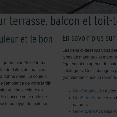
ur terrasse, balcon et toit-
uleur et le bon
En savoir plus sur 
Les liens ci-dessous vous perm
types de matériaux et marque
e grande variété de formats,
également un aperçu de toute
lle de dalles décoratives,
catalogues. Ces catalogues pe
la bonne dalle. La couleur
gratuitement chez un
revende
e l'ambiance de votre jardin.
ire un choix éclairé en
GeoCeramica®
: dalle
le choix de votre dalle de
GeoSteen®
: dalles en
sir le bon type de matériau.
naturels
GeoProArte®
: dalles 