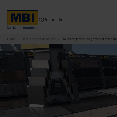
Rechercher...
Home
/
Base de connaissances
/
Dalles de jardin : élégantes et fonction