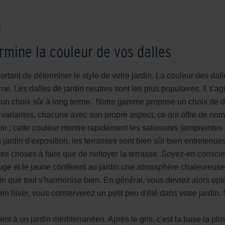
n
ermine la couleur de vos dalles
ortant de déterminer le style de votre jardin. La couleur des dall
e. Les dalles de jardin neutres sont les plus populaires. Il s'agi
st un choix sûr à long terme. Notre gamme propose un choix de d
 variantes, chacune avec son propre aspect, ce qui offre de nom
ir : cette couleur montre rapidement les salissures (empreintes 
 jardin d'exposition, les terrasses sont bien sûr bien entretenue
res choses à faire que de nettoyer la terrasse. Soyez-en conscie
ouge et le jaune confèrent au jardin une atmosphère chaleureuse e
fin que tout s'harmonise bien. En général, vous devrez alors o
n hiver, vous conserverez un petit peu d'été dans votre jardin. 
nt à un jardin méditerranéen. Après le gris, c'est la base la plu