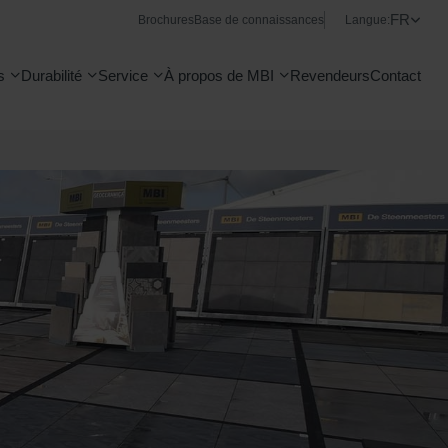
FR
Brochures
Base de connaissances
Langue:
s
Durabilité
Service
À propos de MBI
Revendeurs
Contact