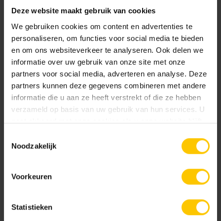
Deze website maakt gebruik van cookies
Partager le message:
We gebruiken cookies om content en advertenties te
personaliseren, om functies voor social media te bieden
en om ons websiteverkeer te analyseren. Ook delen we
informatie over uw gebruik van onze site met onze
partners voor social media, adverteren en analyse. Deze
partners kunnen deze gegevens combineren met andere
Plus d'actualités
informatie die u aan ze heeft verstrekt of die ze hebben
verzameld op basis van uw gebruik van hun services. U
gaat akkoord met onze cookies als u onze website blijft
gebruiken.
Toestemmingsselectie
Noodzakelijk
Voorkeuren
Statistieken