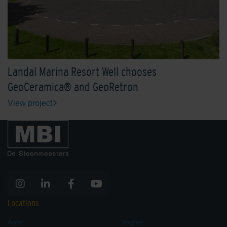
Landal Marina Resort Well chooses
GeoCeramica® and GeoRetron
View project
Locations
Aalst
Veghel