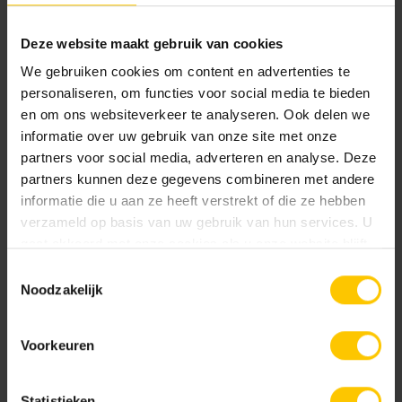
Onderhoudsvriendelijke sierbestrating
Deze website maakt gebruik van cookies
Dankzij de duurzame en hoogwaardige materialen van
GeoStretto Plus blijft de tuin er altijd verzorgd uitzien met
We gebruiken cookies om content en advertenties te
personaliseren, om functies voor social media te bieden
minimaal onderhoud. De Factor30 coating zorgt ervoor dat
en om ons websiteverkeer te analyseren. Ook delen we
de tegels bestand zijn tegen vuil en verkleuring, waardoor
informatie over uw gebruik van onze site met onze
ze lang hun fraaie uitstraling behouden. Dit maakt
partners voor social media, adverteren en analyse. Deze
GeoStretto Plus Marilleva niet alleen een esthetisch
partners kunnen deze gegevens combineren met andere
aantrekkelijke keuze, maar ook een praktische oplossing
informatie die u aan ze heeft verstrekt of die ze hebben
voor elke tuinliefhebber.
verzameld op basis van uw gebruik van hun services. U
gaat akkoord met onze cookies als u onze website blijft
Creëer jouw droomtuin
gebruiken.
Toestemmingsselectie
Noodzakelijk
Met GeoStretto Plus Marilleva kun je elke tuin omtoveren
tot een landelijke oase van rust en schoonheid. Laat je
inspireren door de eenvoud, de warme kleurnuances en de
Voorkeuren
onderhoudsvriendelijke eigenschappen van deze
bijzondere terrastegel. Of je nu een kleine of een grote tuin
Statistieken