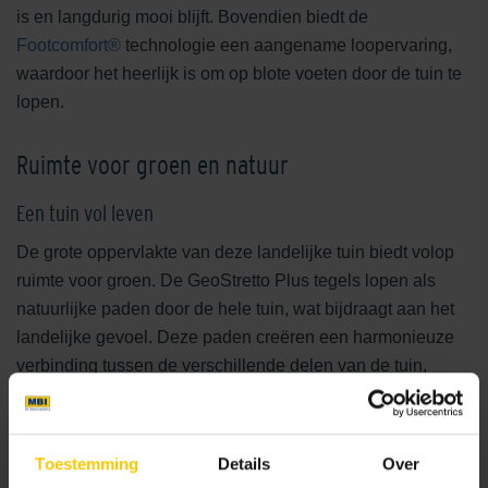
is en langdurig mooi blijft. Bovendien biedt de
Footcomfort®
technologie een aangename loopervaring,
waardoor het heerlijk is om op blote voeten door de tuin te
lopen.
Ruimte voor groen en natuur
Een tuin vol leven
De grote oppervlakte van deze landelijke tuin biedt volop
ruimte voor groen. De GeoStretto Plus tegels lopen als
natuurlijke paden door de hele tuin, wat bijdraagt aan het
landelijke gevoel. Deze paden creëren een harmonieuze
verbinding tussen de verschillende delen van de tuin,
waardoor een gevoel van eenheid en rust ontstaat. De
tegels passen zich volledig aan de natuurlijke omgeving
aan, waardoor ze perfect integreren met het groen.
Toestemming
Details
Over