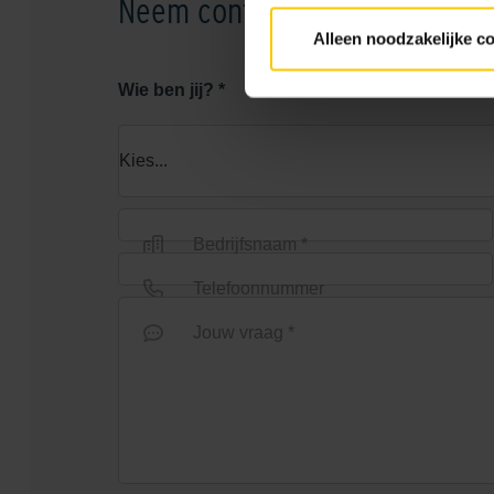
Neem contact op
Alleen noodzakelijke c
Wie ben jij? *
Bedrijfsnaam *
Telefoonnummer
Jouw vraag *