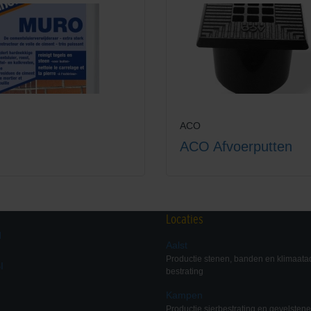
ACO
ACO Afvoerputten
Locaties
d
Aalst
Productie stenen, banden en klimaata
I
bestrating
Kampen
Productie sierbestrating en gevelsten