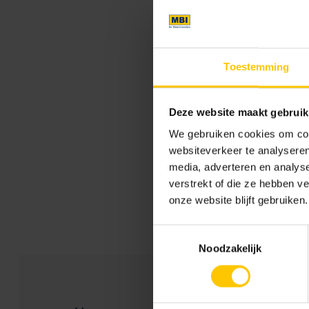
EAN:
Brutogewicht (per stuk):
Toestemming
Aantal per m2:
Lengte:
Deze website maakt gebruik
We gebruiken cookies om cont
Breedte:
websiteverkeer te analyseren
Hoogte:
media, adverteren en analys
verstrekt of die ze hebben v
Prijs Eenheid:
onze website blijft gebruiken.
Toestemmingsselectie
Noodzakelijk