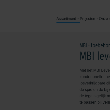
Assortiment
Projecten
Onze 
MBI - toebeho
MBI lev
Met het MBI Level
zonder oneffenhe
losverkrijgbare c
de spie en de bij
de tegels gelijk 
te passen bij ver