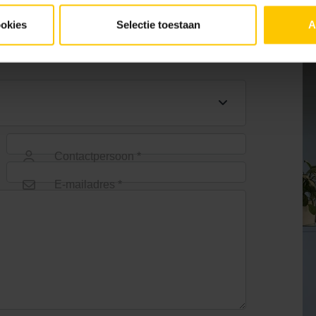
ookies
Selectie toestaan
A
Contactpersoon *
E-mailadres *