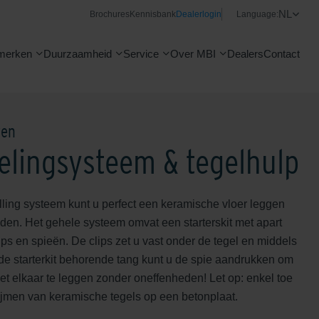
NL
Brochures
Kennisbank
Dealerlogin
Language:
merken
Duurzaamheid
Service
Over MBI
Dealers
Contact
ren
elingsysteem & tegelhulp
ling systeem kunt u perfect een keramische vloer leggen
den. Het gehele systeem omvat een starterskit met apart
lips en spieën. De clips zet u vast onder de tegel en middels
 de starterkit behorende tang kunt u de spie aandrukken om
met elkaar te leggen zonder oneffenheden! Let op: enkel toe
lijmen van keramische tegels op een betonplaat.