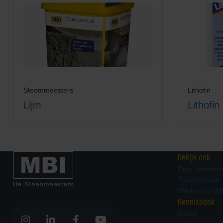
Steemmeesters
Lithofin
Lijm
Lithofin
Bekijk ook
Duurzaamhei
Tuininspiratie
Werken bij MB
Kennisbank
Gevel