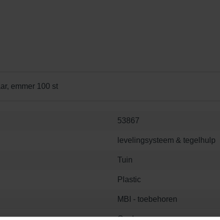
ar, emmer 100 st
53867
levelingsysteem & tegelhulp
Tuin
Plastic
MBI - toebehoren
Geel