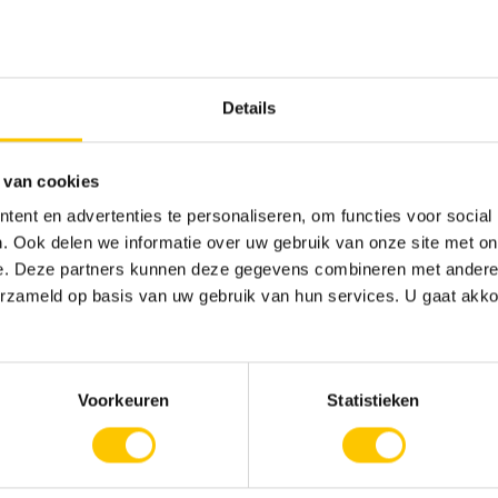
8719488529959
0.5 kg
Details
1
0 mm
 van cookies
ent en advertenties te personaliseren, om functies voor social
0 mm
. Ook delen we informatie over uw gebruik van onze site met on
0 mm
e. Deze partners kunnen deze gegevens combineren met andere i
erzameld op basis van uw gebruik van hun services. U gaat akk
52.95
Voorkeuren
Statistieken