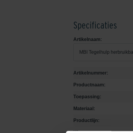
Specificaties
Artikelnaam:
MBI Tegelhulp herbruikba
Artikelnummer:
Productnaam:
Toepassing:
Materiaal:
Productlijn:
Kleur: