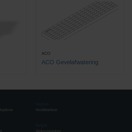
ACO
ACO Gevelafwatering
Veghel
daptieve
Hoofdkantoor
België
en
Verkoopkantoor