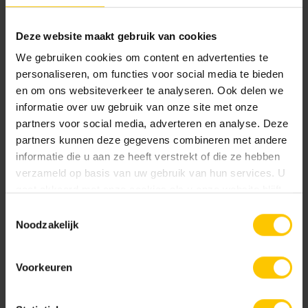
TwentyGres®
TwentyGres®
Deze website maakt gebruik van cookies
TwentyGres®
TwentyGres®
We gebruiken cookies om content en advertenties te
Entrée Mywood
Entrée Flow
personaliseren, om functies voor social media te bieden
en om ons websiteverkeer te analyseren. Ook delen we
informatie over uw gebruik van onze site met onze
partners voor social media, adverteren en analyse. Deze
Tuin
Tuin
partners kunnen deze gegevens combineren met andere
informatie die u aan ze heeft verstrekt of die ze hebben
verzameld op basis van uw gebruik van hun services. U
gaat akkoord met onze cookies als u onze website blijft
gebruiken.
Toestemmingsselectie
Noodzakelijk
TwentyGres®
TwentyGres®
TwentyGres®
TwentyGres®
Entrée Ambiente
Starter Crassana
Voorkeuren