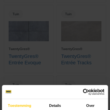
Tuin
Tuin
TwentyGres®
TwentyGres®
TwentyGres®
TwentyGres®
Entrée Evoque
Entrée Tracks
Tuin
Tuin
Toestemming
Details
Over