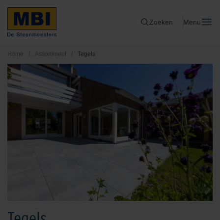
Zoeken
Menu
Home
/
Assortiment
/
Tegels
Tegels