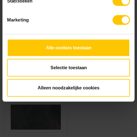
Statistieken
Infra
Tuin
Marketing
Alle cookies toestaan
GeoSteen®
Infra Tegels
GeoSteen®
Verkeerstegel
GeoArdesia Alivo
Selectie toestaan
Alleen noodzakelijke cookies
Tuin