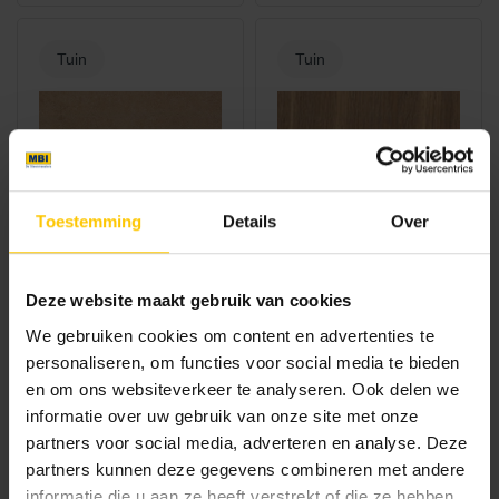
Tuin
Tuin
Mirage
Mirage
Toestemming
Details
Over
Mirage Twenty
Mirage Kao
Deze website maakt gebruik van cookies
We gebruiken cookies om content en advertenties te
Tuin
Tuin
personaliseren, om functies voor social media te bieden
en om ons websiteverkeer te analyseren. Ook delen we
informatie over uw gebruik van onze site met onze
partners voor social media, adverteren en analyse. Deze
partners kunnen deze gegevens combineren met andere
informatie die u aan ze heeft verstrekt of die ze hebben