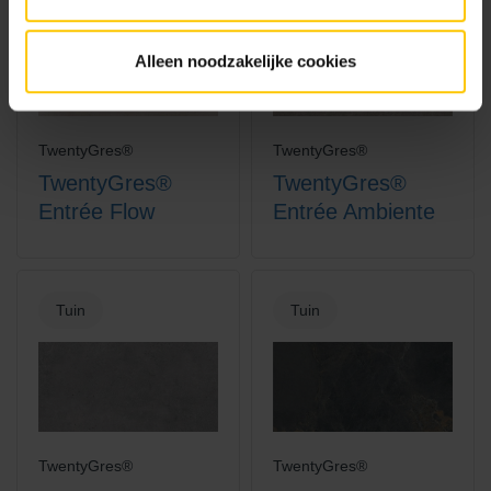
Alleen noodzakelijke cookies
TwentyGres®
TwentyGres®
TwentyGres®
TwentyGres®
Entrée Flow
Entrée Ambiente
Tuin
Tuin
TwentyGres®
TwentyGres®