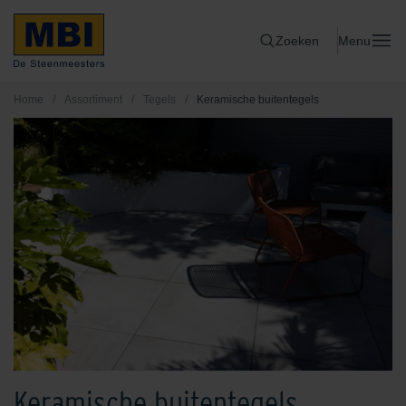
Zoeken
Menu
Home
/
Assortiment
/
Tegels
/
Keramische buitentegels
Keramische buitentegels