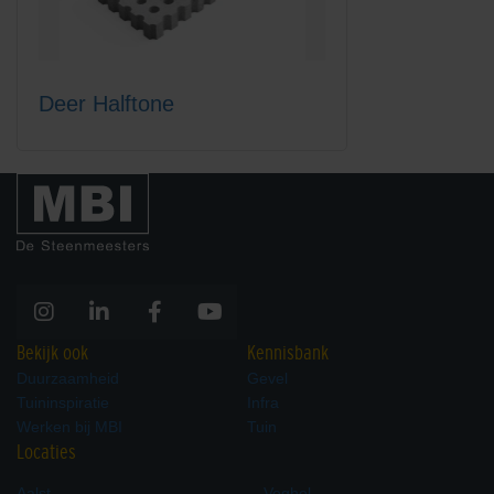
Deer Halftone
Bekijk ook
Kennisbank
Duurzaamheid
Gevel
Tuininspiratie
Infra
Werken bij MBI
Tuin
Locaties
Aalst
Veghel