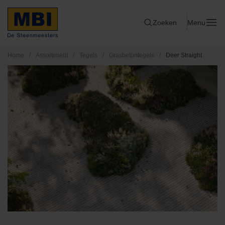
Zoeken
Menu
Home
/
Assortiment
/
Tegels
/
Grasbetontegels
/
Deer Straight