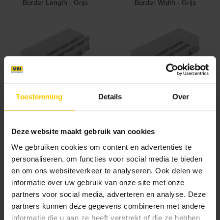
Border Length - Grijs
Border Width - Grijs
Toestemming
Details
Over
Corner L - Grijs
Corner R - Grijs
Deze website maakt gebruik van cookies
We gebruiken cookies om content en advertenties te
personaliseren, om functies voor social media te bieden
en om ons websiteverkeer te analyseren. Ook delen we
informatie over uw gebruik van onze site met onze
partners voor social media, adverteren en analyse. Deze
Standard - Grijs
partners kunnen deze gegevens combineren met andere
informatie die u aan ze heeft verstrekt of die ze hebben