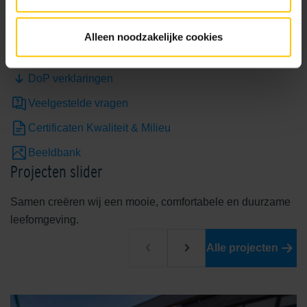
Assortimentboek
Bestekservice Stenen
Alleen noodzakelijke cookies
Brochures
DoP verklaringen
Veelgestelde vragen
Certificaten Kwaliteit & Milieu
Beeldbank
Projecten slider
Samen creëren wij een mooie, comfortabele en duurzame
leefomgeving.
Alle projecten