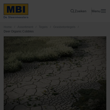
Zoeken
Menu
Home
/
Assortiment
/
Tegels
/
Grasbetontegels
/
Deer Organic Cobbles