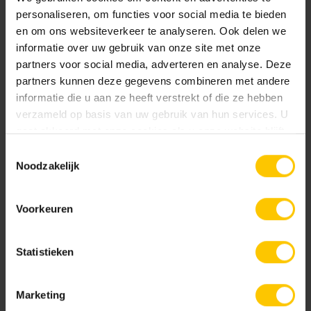
personaliseren, om functies voor social media te bieden
en om ons websiteverkeer te analyseren. Ook delen we
NL-BSB-certificaat vooraf vervaardigde elementen van beton (Aalst) K20305
informatie over uw gebruik van onze site met onze
partners voor social media, adverteren en analyse. Deze
partners kunnen deze gegevens combineren met andere
KIWA-certificaat grasbetontegels (Aalst) K11001
informatie die u aan ze heeft verstrekt of die ze hebben
verzameld op basis van uw gebruik van hun services. U
gaat akkoord met onze cookies als u onze website blijft
Service
gebruiken.
Toestemmingsselectie
Noodzakelijk
Adviesgesprek
Assortimentboek
Voorkeuren
Bestekservice Stenen
Statistieken
Brochures
DoP verklaringen
Marketing
Veelgestelde vragen