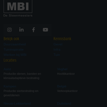
Bekijk ook
Kennisbank
Duurzaamheid
Gevel
Tuininspiratie
Infra
Werken bij MBI
Tuin
Locaties
Aalst
Veghel
Productie stenen, banden en
Hoofdkantoor
klimaatadaptieve bestrating
Kampen
België
Productie sierbestrating en
Verkoopkantoor
gevelstenen
Nieuw-Lekkerland
Duitsland