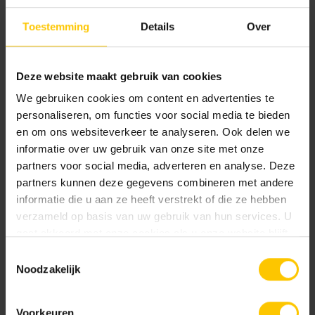
Toestemming
Details
Over
Transition - Grijs
Transition Border Width 1 -
Deze website maakt gebruik van cookies
Grijs
We gebruiken cookies om content en advertenties te
personaliseren, om functies voor social media te bieden
en om ons websiteverkeer te analyseren. Ook delen we
informatie over uw gebruik van onze site met onze
partners voor social media, adverteren en analyse. Deze
partners kunnen deze gegevens combineren met andere
informatie die u aan ze heeft verstrekt of die ze hebben
verzameld op basis van uw gebruik van hun services. U
Transition Border Width 2 -
Transition Corner L - Grijs
Grijs
gaat akkoord met onze cookies als u onze website blijft
gebruiken.
Toestemmingsselectie
Noodzakelijk
Voorkeuren