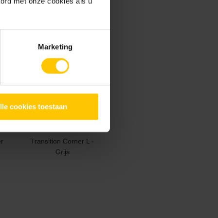
oord met onze cookies als u
ijs
Speckled - Grijs
Marketing
lle cookies toestaan
er
Transition Corner L -
Grijs