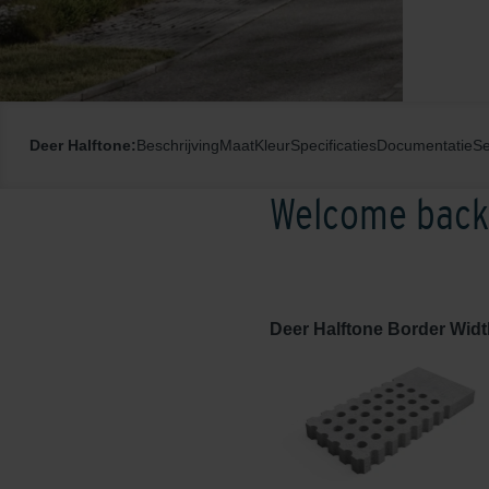
Deer Halftone:
Beschrijving
Maat
Kleur
Specificaties
Documentatie
Se
Welcome back,
Deer Halftone Border Width