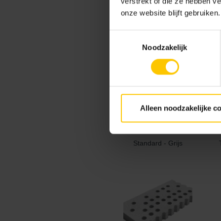
verstrekt of die ze hebben v
onze website blijft gebruiken.
Toestemmingsselectie
Border Corner L - Grijs
B
Noodzakelijk
Alleen noodzakelijke c
Standard - Grijs