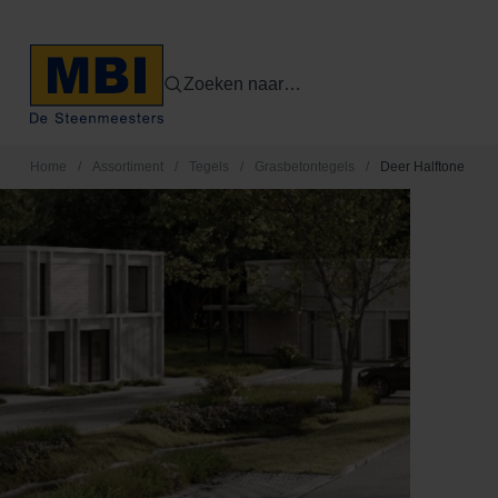
Zoeken naar…
Home
/
Assortiment
/
Tegels
/
Grasbetontegels
/
Deer Halftone