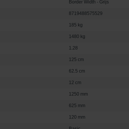
Border Width - Grijs
8719488575529
185 kg
1480 kg
1.28
125 cm
62.5 cm
12 cm
1250 mm
625 mm
120 mm
Basic