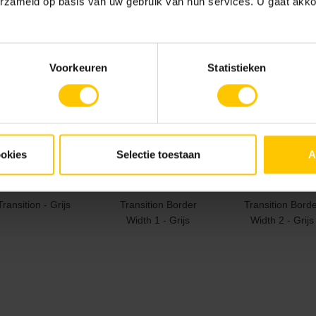
erzameld op basis van uw gebruik van hun services. U gaat akk
order Corner R -
Border Length - Grijs
Border Width - Gr
Grijs
Voorkeuren
Statistieken
ookies
Selectie toestaan
A
Transition - Grijs
Transition Border
Transition Bord
Width 1 - Grijs
Width 2 - Grijs