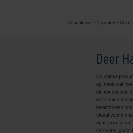
Assortiment
Projecten
Onze 
Deer H
De unieke produc
op, maar wel met 
dichtbebouwde ge
water minder mak
levert zo een rob
Ideaal voor binn
opritten en meer.
Ook verkrijgbaar 