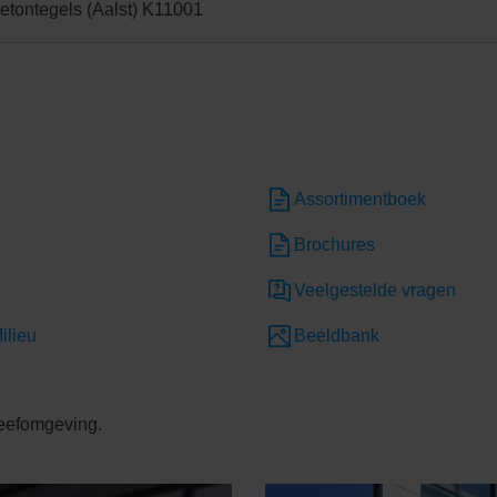
betontegels (Aalst) K11001
Assortimentboek
Brochures
Veelgestelde vragen
ilieu
Beeldbank
leefomgeving.