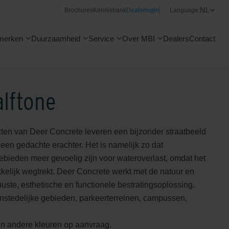
NL
Brochures
Kennisbank
Dealerlogin
Language:
merken
Duurzaamheid
Service
Over MBI
Dealers
Contact
alftone
ten van Deer Concrete leveren een bijzonder straatbeeld
een gedachte erachter. Het is namelijk zo dat
bieden meer gevoelig zijn voor wateroverlast, omdat het
kelijk wegtrekt. Deer Concrete werkt met de natuur en
uuste, esthetische en functionele bestratingsoplossing.
enstedelijke gebieden, parkeerterreinen, campussen,
in andere kleuren op aanvraag.