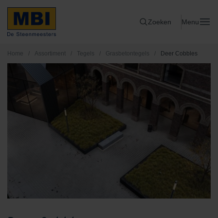
Zoeken
Menu
Home
/
Assortiment
/
Tegels
/
Grasbetontegels
/
Deer Cobbles