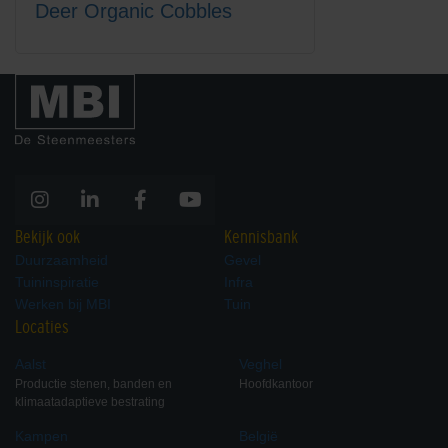
Deer Organic Cobbles
Bekijk ook
Kennisbank
Duurzaamheid
Gevel
Tuininspiratie
Infra
Werken bij MBI
Tuin
Locaties
Aalst
Veghel
Productie stenen, banden en
Hoofdkantoor
klimaatadaptieve bestrating
Kampen
België