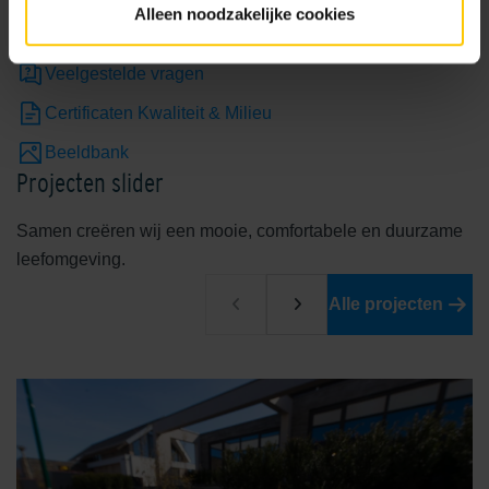
Alleen noodzakelijke cookies
DoP verklaringen
Veelgestelde vragen
Certificaten Kwaliteit & Milieu
Beeldbank
Projecten slider
Samen creëren wij een mooie, comfortabele en duurzame
leefomgeving.
Alle projecten