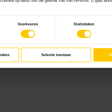
erzameld op basis van uw gebruik van hun services. U gaat akk
rder Width - Grijs
Corner L - Grijs
Corner R - Grij
Voorkeuren
Statistieken
ookies
Selectie toestaan
A
Transition - Grijs
Transition Border
Transition Bord
Width 1 - Grijs
Width 2 - Grijs