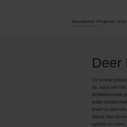
Assortiment
Projecten
Onz
Deer 
De unieke produc
op, maar wel met 
dichtbebouwde ge
water minder mak
levert zo een rob
Ideaal voor binn
opritten en meer.