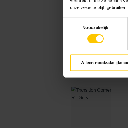
verstrekt of die ze hebben v
onze website blijft gebruiken.
Border Lenght - Grijs
Bo
Toestemmingsselectie
Noodzakelijk
Alleen noodzakelijke c
Standard - Grijs