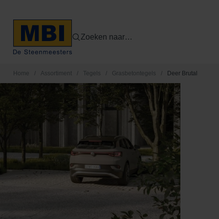
Zoeken naar…
Home
/
Assortiment
/
Tegels
/
Grasbetontegels
/
Deer Brutal