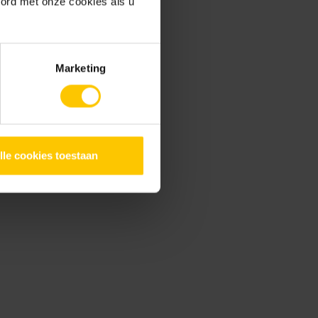
oord met onze cookies als u
s
Speckled - Grijs
Marketing
lle cookies toestaan
er
Transition Corner L -
Grijs