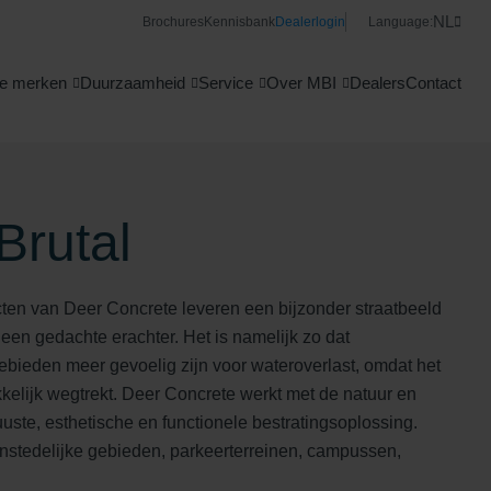
NL
Brochures
Kennisbank
Dealerlogin
Language:
e merken
Duurzaamheid
Service
Over MBI
Dealers
Contact
Brutal
ten van Deer Concrete leveren een bijzonder straatbeeld
een gedachte erachter. Het is namelijk zo dat
bieden meer gevoelig zijn voor wateroverlast, omdat het
kelijk wegtrekt. Deer Concrete werkt met de natuur en
uuste, esthetische en functionele bestratingsoplossing.
enstedelijke gebieden, parkeerterreinen, campussen,