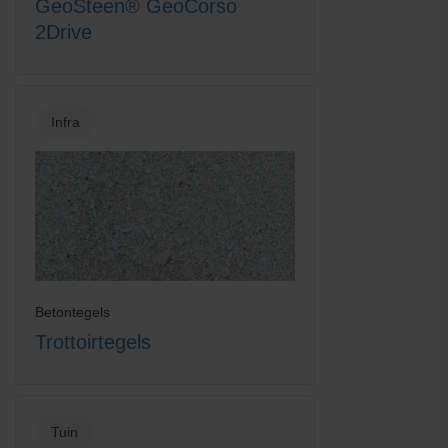
GeoSteen® GeoCorso
2Drive
Infra
Betontegels
Trottoirtegels
Tuin