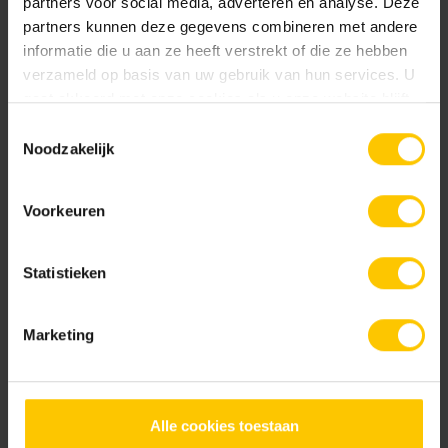
partners voor social media, adverteren en analyse. Deze
partners kunnen deze gegevens combineren met andere
60 x 40 x 15
informatie die u aan ze heeft verstrekt of die ze hebben
verzameld op basis van uw gebruik van hun services. U
gaat akkoord met onze cookies als u onze website blijft
Kleur
gebruiken.
Toestemmingsselectie
Noodzakelijk
Standaard kleuren
Voorkeuren
Statistieken
Marketing
Antraciet
Grijs
Documentatie
Alle cookies toestaan