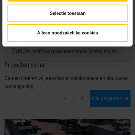
NL-BSB-certificaat vooraf vervaardigde elementen van beton
Selectie toestaan
NL-BSB-certificaat vooraf vervaardigde elementen van beton (Aalst) K20305
Alleen noodzakelijke cookies
KIWA-certificaat grasbetontegels (Aalst) K11001
Projecten slider
Samen creëren wij een mooie, comfortabele en duurzame
leefomgeving.
Alle projecten