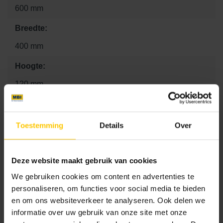
600 mm
Breedte:
400 mm
Hoogte:
120 mm
Textuur:
Basic
Toestemming
Details
Over
Kleurcode:
A00
Deze website maakt gebruik van cookies
We gebruiken cookies om content en advertenties te
personaliseren, om functies voor social media te bieden
Maat
en om ons websiteverkeer te analyseren. Ook delen we
informatie over uw gebruik van onze site met onze
40 x 40 x 12
60 x 40 x 9
60 x 40 x 12