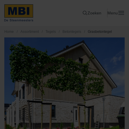
Zoeken
Menu
Home
/
Assortiment
/
Tegels
/
Betontegels
/
Grasbetontegel