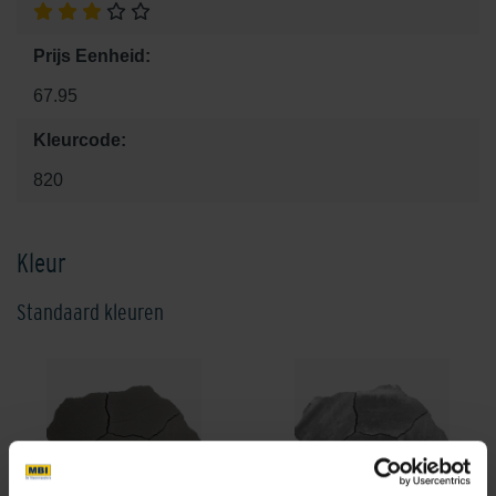
Prijs Eenheid:
67.95
Kleurcode:
820
Kleur
Standaard kleuren