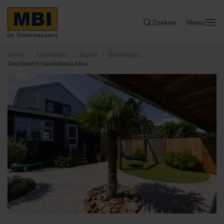
Zoeken
Menu
Home
/
Assortiment
/
Tegels
/
Betontegels
/
GeoSteen® GeoArdesia Alivo