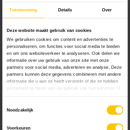
Cannobio
Elba
Toestemming
Details
Over
Deze website maakt gebruik van cookies
We gebruiken cookies om content en advertenties te
personaliseren, om functies voor social media te bieden
en om ons websiteverkeer te analyseren. Ook delen we
informatie over uw gebruik van onze site met onze
Lazise
Milano
partners voor social media, adverteren en analyse. Deze
partners kunnen deze gegevens combineren met andere
informatie die u aan ze heeft verstrekt of die ze hebben
verzameld op basis van uw gebruik van hun services. U
gaat akkoord met onze cookies als u onze website blijft
gebruiken.
Toestemmingsselectie
Noodzakelijk
Riviera
Voorkeuren