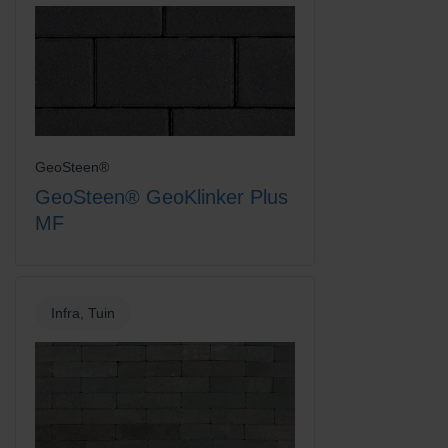
GeoSteen®
GeoSteen® GeoKlinker Plus
MF
Infra, Tuin