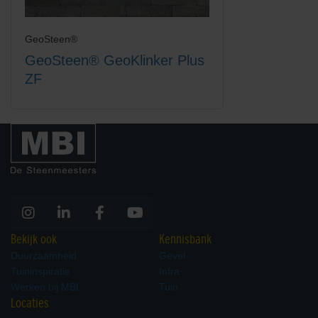
GeoSteen®
GeoSteen® GeoKlinker Plus
ZF
Bekijk ook
Kennisbank
Duurzaamheid
Gevel
Tuininspiratie
Infra
Werken bij MBI
Tuin
Locaties