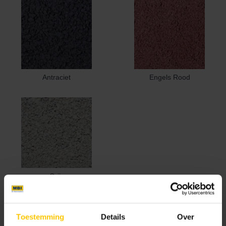
Antraciet
Engels Rood
Grijs
Textuur
Toestemming
Details
Over