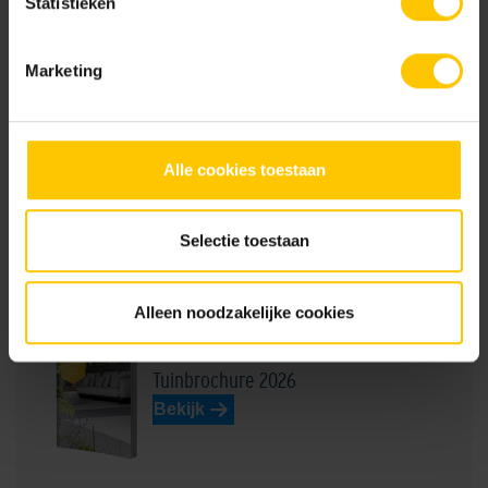
Statistieken
NL-BSB-certificaat vooraf vervaardigde elementen van beton (Aalst) K20305
Marketing
GeoStructura Fijn
Alle cookies toestaan
GeoStructura Grof
Selectie toestaan
Brochures
Alleen noodzakelijke cookies
Tuinbrochure 2026
Bekijk