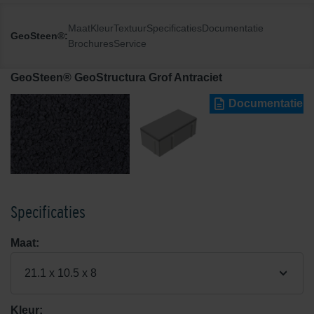
Maat
Kleur
Textuur
Specificaties
Documentatie
GeoSteen®:
Brochures
Service
GeoSteen® GeoStructura Grof Antraciet
Documentatie
Specificaties
Maat:
21.1 x 10.5 x 8
Kleur: