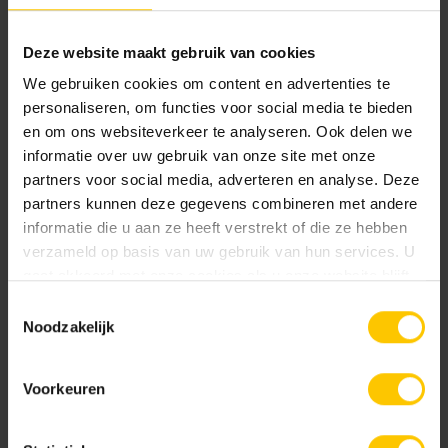
Geostructura fijn
Open structuur toplaag van ca. 85% natuurlijk
Deze website maakt gebruik van cookies
materiaal met fijne gradatie.
We gebruiken cookies om content en advertenties te
Geostructura grof
personaliseren, om functies voor social media te bieden
Open structuur toplaag van ca. 85% natuurlijk
en om ons websiteverkeer te analyseren. Ook delen we
materiaal met grove gradatie.
informatie over uw gebruik van onze site met onze
partners voor social media, adverteren en analyse. Deze
Documentatie
partners kunnen deze gegevens combineren met andere
informatie die u aan ze heeft verstrekt of die ze hebben
verzameld op basis van uw gebruik van hun services. U
NL-BSB-certificaat vooraf vervaardigde elementen van beton
gaat akkoord met onze cookies als u onze website blijft
gebruiken.
Toestemmingsselectie
Noodzakelijk
KOMO-certificaat betonstraatsteen (Aalst) K2021
Voorkeuren
KOMO-certificaat betonstraatstenen (Kampen) K2304