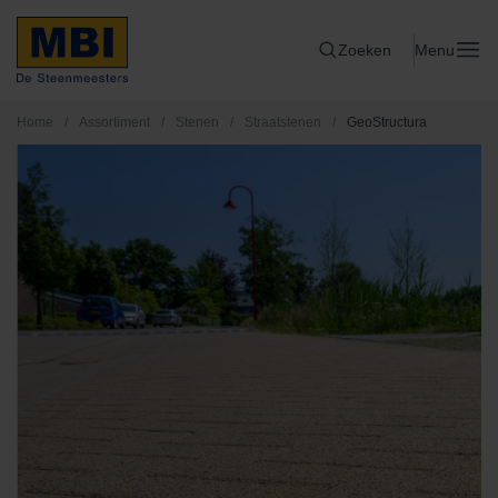
Zoeken
Menu
Home
/
Assortiment
/
Stenen
/
Straatstenen
/
GeoStructura