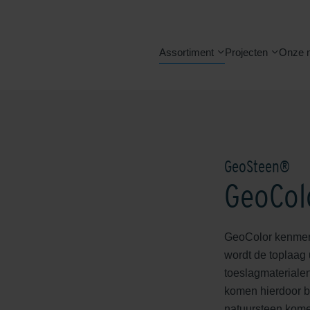
Assortiment
Projecten
Onze 
GeoSteen®
GeoCol
GeoColor kenmerk
wordt de toplaag
toeslagmaterialen
komen hierdoor bl
natuursteen komen