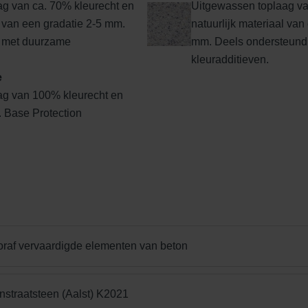
g van ca. 70% kleurecht en
Uitgewassen toplaag va
Edel Rood-Bruin
Edelantraciet
Edelbasaltzwar
l van een gradatie 2-5 mm.
natuurlijk materiaal van 
 met duurzame
mm. Deels ondersteund
kleuradditieven.
e
ag van 100% kleurecht en
l. Base Protection
Edel donkergrijs
Edelgeel
Edelgrijs
oraf vervaardigde elementen van beton
Edelrood
Edelroodbruin
Engels Rood
nstraatsteen (Aalst) K2021