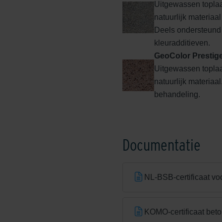
Uitgewassen toplaa
Edel Rood
natuurlijk materiaa
Deels ondersteund
kleuradditieven.
GeoColor Prestig
Uitgewassen topla
natuurlijk materiaa
behandeling.
Edeldonkerbruin
Documentatie
NL-BSB-certificaat vo
Edelhelderwit
KOMO-certificaat beto