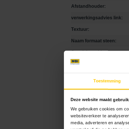
Afstandhouder:
verwerkingsadvies link:
Textuur:
Naam formaat steen:
Speciale stukken:
Bestek tekst PreSelect UR
Kleurcode:
Toestemming
Deze website maakt gebruik
Maat
We gebruiken cookies om cont
websiteverkeer te analyseren
0 x 0 x 8
10.5 x 10.5 x
media, adverteren en analys