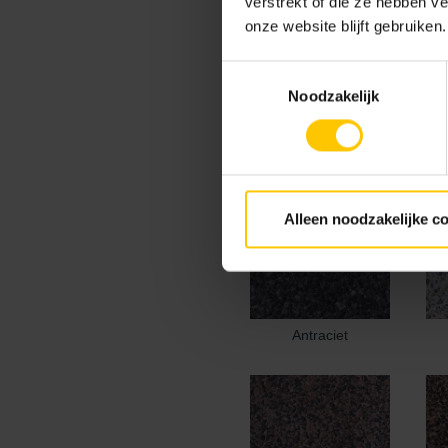
verstrekt of die ze hebben v
onze website blijft gebruiken.
Toestemmingsselectie
Kleur
Noodzakelijk
Standaard kleuren
Alleen noodzakelijke c
Antraciet