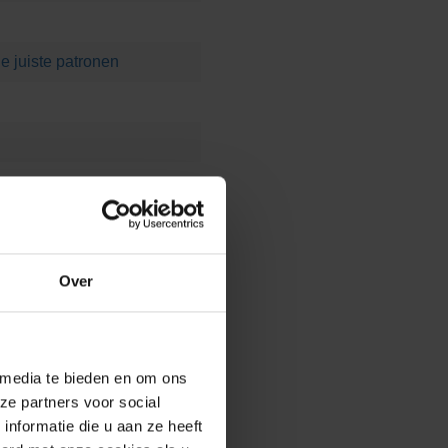
e juiste patronen
/?system_sys-bestek=geocolor
Over
 media te bieden en om ons
ze partners voor social
nformatie die u aan ze heeft