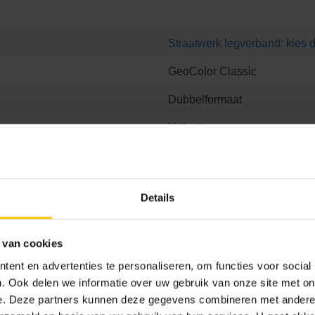
Straatwerk legverband: kies d
GeoColor Classic
Dubbelformaat
Helesteen
L:
https://bestekservice.mbi.nl
197
Details
 van cookies
ent en advertenties te personaliseren, om functies voor social
. Ook delen we informatie over uw gebruik van onze site met on
 8
21.1 x 6.8 x 8
21.1 x 10.5 x 8
21.1 x 21.1 x 8
e. Deze partners kunnen deze gegevens combineren met andere i