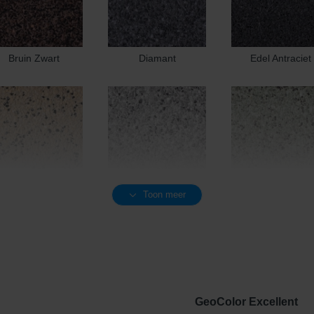
Bruin Zwart
Diamant
Edel Antraciet
Toon meer
Edel Geel
Edel Grijs
Edel Groen
GeoColor Excellent