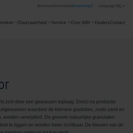
NL
Brochures
Kennisbank
Dealerlogin
Language:
merken
Duurzaamheid
Service
Over MBI
Dealers
Contact
or
t zich door een gewassen toplaag. Direct na productie
 uitgewassen waardoor de kleinere gradaties, zoals zand en
, worden verwijderd. De grovere natuurlijke granulaten
oot te liggen en worden beter zichtbaar. De kleuren van de
 hierdoor optimaal tot hun recht.