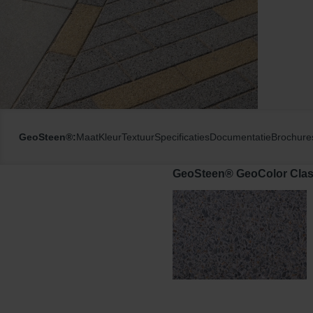
GeoSteen®:
Maat
Kleur
Textuur
Specificaties
Documentatie
Brochure
GeoSteen® GeoColor Class