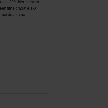
n ca. 80% kleurecht en
t
Edelblauw
een fijne gradatie 1-3
 met duurzame
Edelheide
Ferro