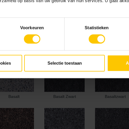
erzameld op basis van uw gebruik van hun services. U gaat akk
Voorkeuren
Statistieken
ookies
Selectie toestaan
A
Basalt
Basalt Zwart
Basaltzwart