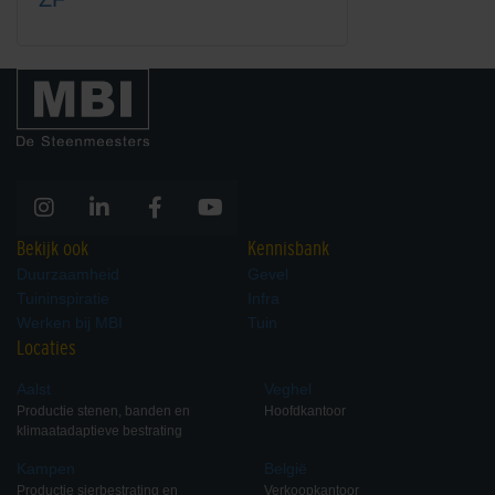
Bekijk ook
Kennisbank
Duurzaamheid
Gevel
Tuininspiratie
Infra
Werken bij MBI
Tuin
Locaties
Aalst
Veghel
Productie stenen, banden en
Hoofdkantoor
klimaatadaptieve bestrating
Kampen
België
Productie sierbestrating en
Verkoopkantoor