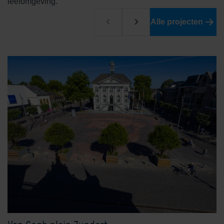
leefomgeving.
Edelrood
Edelroodbruin
Alle projecten
Engels Rood
Ferro
Geel
Grafiet