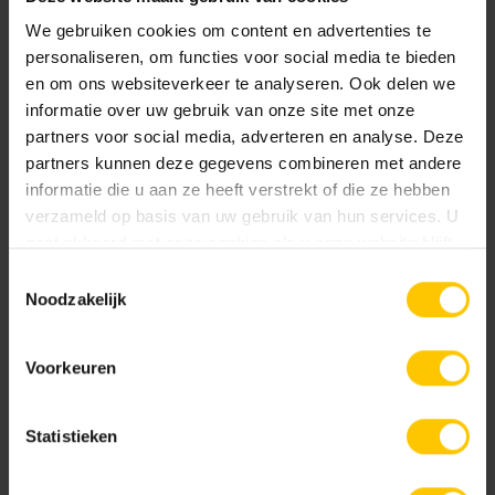
GeoColor Prestige
We gebruiken cookies om content en advertenties te
Edel Antraciet
Edel Donkerbruin
Uitgewassen toplaag van 100% kleurecht en
personaliseren, om functies voor social media te bieden
en om ons websiteverkeer te analyseren. Ook delen we
natuurlijk materiaal. Base Protection behandeling.
informatie over uw gebruik van onze site met onze
partners voor social media, adverteren en analyse. Deze
Documentatie
partners kunnen deze gegevens combineren met andere
informatie die u aan ze heeft verstrekt of die ze hebben
verzameld op basis van uw gebruik van hun services. U
NL-BSB-certificaat vooraf vervaardigde elementen van beton
gaat akkoord met onze cookies als u onze website blijft
Edel Donkergrijs
Edel Geel
gebruiken.
Toestemmingsselectie
Noodzakelijk
KOMO-certificaat betonstraatsteen (Aalst) K2021
Voorkeuren
KOMO-certificaat betonstraatstenen (Kampen) K2304
Statistieken
GeoColor Classic
Edel Grijs
Edel Groen