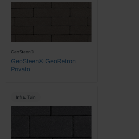
GeoSteen®
Rood/Bruin
Rood/Zwart gemengd
GeoSteen® GeoRetron
Privato
Infra, Tuin
Rood/Zwart genuanceerd
Terracotta