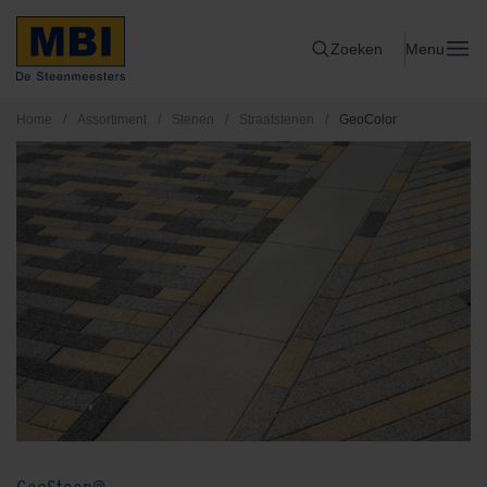
Zoeken
Menu
Home
/
Assortiment
/
Stenen
/
Straatstenen
/
GeoColor