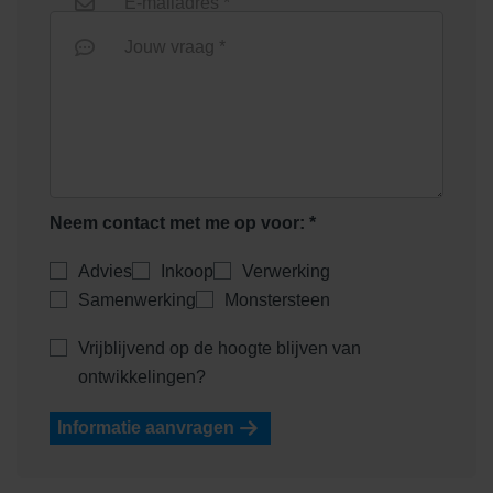
E-mailadres *
Jouw vraag *
Heidemangaan
Heidepaars
Neem contact met me op voor: *
Advies
Inkoop
Verwerking
Samenwerking
Monstersteen
Helder Wit
Helderwit
Vrijblijvend op de hoogte blijven van
ontwikkelingen?
Informatie aanvragen