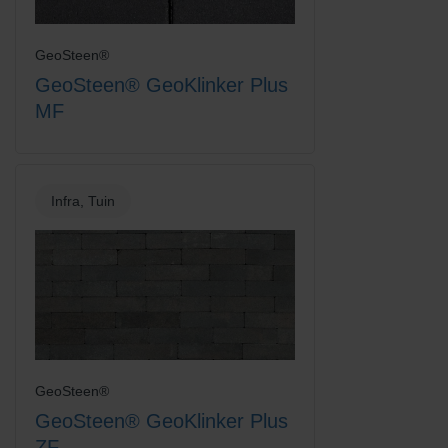
GeoSteen®
GeoSteen® GeoKlinker Plus
MF
Titaan
Wit
Infra, Tuin
Zandgeel
Zwart-Rood Gemengd
GeoSteen®
GeoSteen® GeoKlinker Plus
ZF