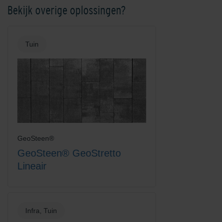
Bekijk overige oplossingen?
Kobalt
Mangaan
Tuin
Platinum
Rood-Bruin
GeoSteen®
GeoSteen® GeoStretto
Lineair
Infra, Tuin
Rood-Zwart
Rood-Zwart Nuance