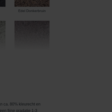
Edel Donkerbruin
Edel Heidemangaan
n ca. 80% kleurecht en
t
Edelblauw
een fijne gradatie 1-3