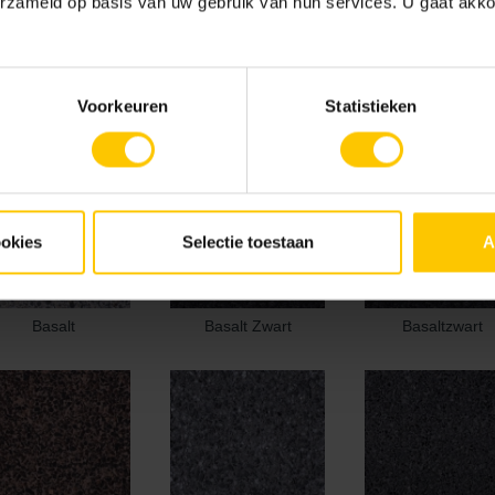
erzameld op basis van uw gebruik van hun services. U gaat akk
Voorkeuren
Statistieken
ookies
Selectie toestaan
A
Basalt
Basalt Zwart
Basaltzwart