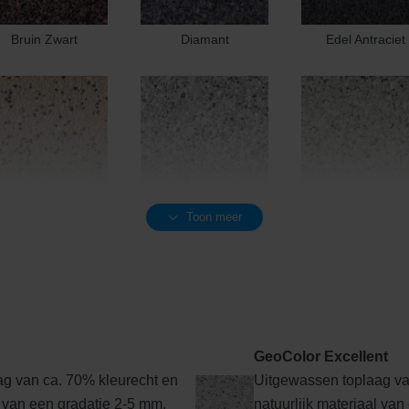
Bruin Zwart
Diamant
Edel Antraciet
Toon meer
Edel Geel
Edel Grijs
Edel Groen
GeoColor Excellent
g van ca. 70% kleurecht en
Uitgewassen toplaag va
Edel Rood-Bruin
Edelantraciet
Edelbasaltzwar
l van een gradatie 2-5 mm.
natuurlijk materiaal van 