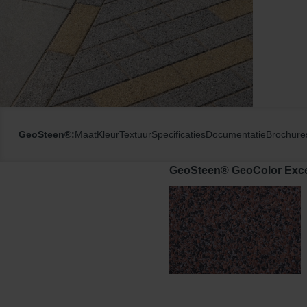
GeoSteen®:
Maat
Kleur
Textuur
Specificaties
Documentatie
Brochure
GeoSteen® GeoColor Exce