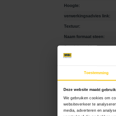
Hoogte:
verwerkingsadvies link:
Textuur:
Naam formaat steen:
Speciale stukken:
Kleurcode:
Toestemming
Maat
Deze website maakt gebruik
We gebruiken cookies om cont
0 x 0 x 8
10.5 x 10.5 x
websiteverkeer te analyseren
media, adverteren en analys