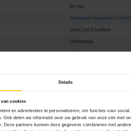
80 mm
Straatwerk legverband: kies d
GeoColor Excellent
Dikformaat
Helesteen
454
Details
 van cookies
ent en advertenties te personaliseren, om functies voor social
 8
21.1 x 6.8 x 8
21.1 x 10.5 x 8
21.1 x 21.1 x 8
. Ook delen we informatie over uw gebruik van onze site met on
e. Deze partners kunnen deze gegevens combineren met andere i