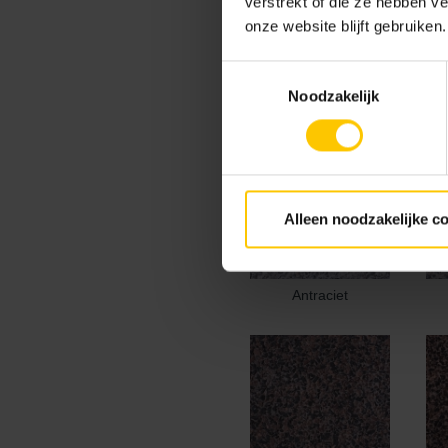
verstrekt of die ze hebben v
onze website blijft gebruiken.
Kleur
Toestemmingsselectie
Standaard kleuren
Noodzakelijk
Alleen noodzakelijke c
Antraciet