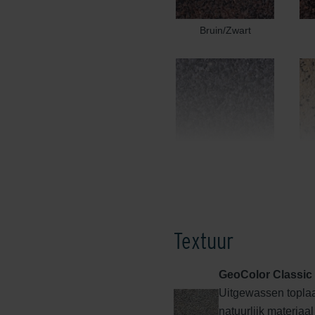
Bruin/Zwart
Edel Donkergrijs
Textuur
GeoColor Classic
Uitgewassen toplaa
Edel Rood
natuurlijk materiaa