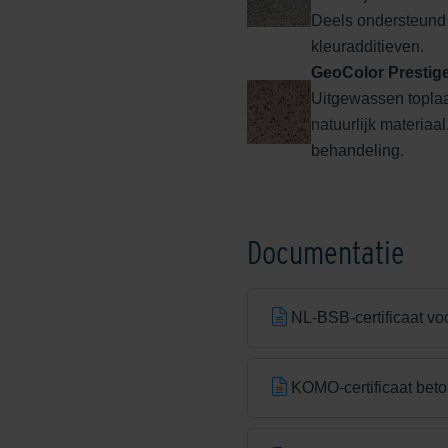
Deels ondersteund
kleuradditieven.
GeoColor Prestig
Uitgewassen topla
natuurlijk materiaa
behandeling.
Edeldonkerbruin
Documentatie
NL-BSB-certificaat vo
Edelhelderwit
KOMO-certificaat beto