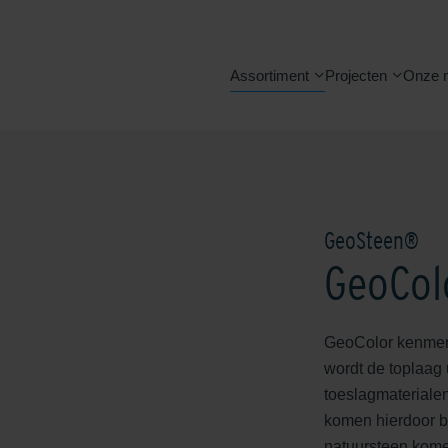
Assortiment
Projecten
Onze 
GeoSteen®
GeoCol
GeoColor kenmerk
wordt de toplaag
toeslagmaterialen
komen hierdoor bl
natuursteen komen