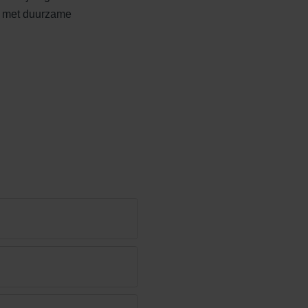
 met duurzame
Edelheide
Ferro