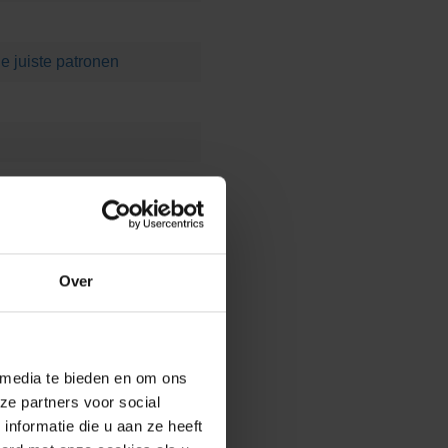
e juiste patronen
Over
 media te bieden en om ons
ze partners voor social
nformatie die u aan ze heeft