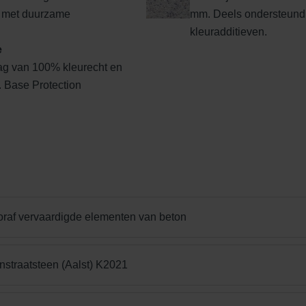
 met duurzame
mm. Deels ondersteund
kleuradditieven.
e
ag van 100% kleurecht en
l. Base Protection
Edel donkergrijs
Edelgeel
Edelgrijs
oraf vervaardigde elementen van beton
Edelrood
Edelroodbruin
Engels Rood
nstraatsteen (Aalst) K2021