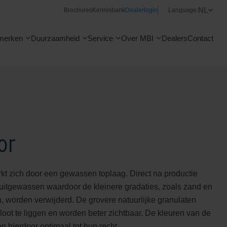
NL
Brochures
Kennisbank
Dealerlogin
Language:
merken
Duurzaamheid
Service
Over MBI
Dealers
Contact
or
t zich door een gewassen toplaag. Direct na productie
 uitgewassen waardoor de kleinere gradaties, zoals zand en
, worden verwijderd. De grovere natuurlijke granulaten
oot te liggen en worden beter zichtbaar. De kleuren van de
 hierdoor optimaal tot hun recht.