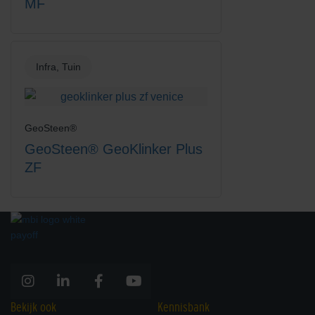
MF
Titaan
Wit
Infra, Tuin
GeoSteen®
GeoSteen® GeoKlinker Plus
ZF
Zandgeel
Zwart-Rood Gemengd
Bekijk ook
Kennisbank