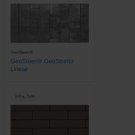
Platinum
Rood-Bruin
GeoSteen®
GeoSteen® GeoStretto
Lineair
Infra, Tuin
Rood-Zwart
Rood-Zwart Nuance