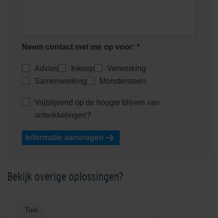
Heidemangaan
Heidepaars
Neem contact met me op voor: *
Advies
Inkoop
Verwerking
Samenwerking
Monstersteen
Vrijblijvend op de hoogte blijven van
Helder Wit
Helderwit
ontwikkelingen?
Informatie aanvragen
Bekijk overige oplossingen?
Kobalt
Mangaan
Tuin