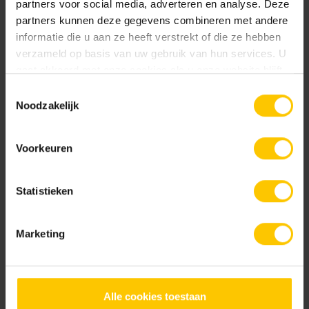
natuurlijk materiaal. Base Protection behandeling.
partners voor social media, adverteren en analyse. Deze
partners kunnen deze gegevens combineren met andere
informatie die u aan ze heeft verstrekt of die ze hebben
Documentatie
verzameld op basis van uw gebruik van hun services. U
gaat akkoord met onze cookies als u onze website blijft
gebruiken.
NL-BSB-certificaat vooraf vervaardigde elementen van beton
Toestemmingsselectie
Noodzakelijk
Edel Donkergrijs
Edel Geel
KOMO-certificaat betonstraatsteen (Aalst) K2021
Voorkeuren
KOMO-certificaat betonstraatstenen (Kampen) K2304
Statistieken
Marketing
GeoColor Classic
Edel Grijs
Edel Groen
GeoColor Excellent
Alle cookies toestaan