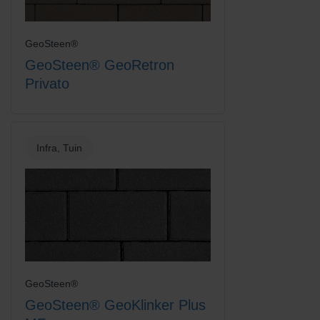
GeoSteen®
GeoSteen® GeoRetron
Rood/Bruin
Rood/Zwart gemengd
Privato
Infra, Tuin
Rood/Zwart genuanceerd
Terracotta
GeoSteen®
GeoSteen® GeoKlinker Plus