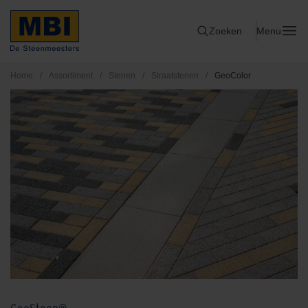
Zoeken
Menu
Home
/
Assortiment
/
Stenen
/
Straatstenen
/
GeoColor