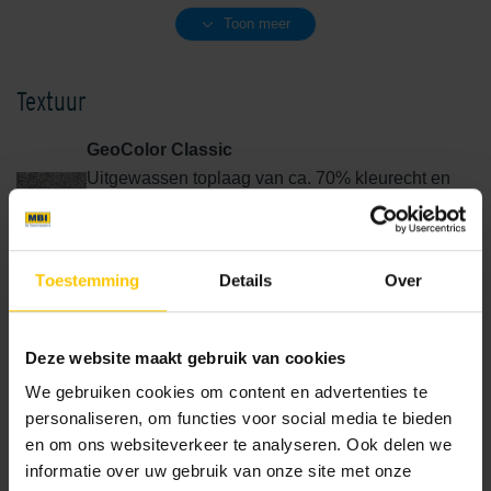
Bruin-Zwart Nuance
Bruin/Zwart
Toon meer
Textuur
GeoColor Classic
Uitgewassen toplaag van ca. 70% kleurecht en
natuurlijk materiaal van een gradatie 2-5 mm.
Deels ondersteund met duurzame
Bruin Zwart
Diamant
kleuradditieven.
Toestemming
Details
Over
GeoColor Excellent
Uitgewassen toplaag van ca. 80% kleurecht en
natuurlijk materiaal van een fijne gradatie 1-3 mm.
Deze website maakt gebruik van cookies
Deels ondersteund met duurzame
We gebruiken cookies om content en advertenties te
kleuradditieven.
personaliseren, om functies voor social media te bieden
GeoColor Prestige
en om ons websiteverkeer te analyseren. Ook delen we
Edel Antraciet
Edel Donkerbruin
Uitgewassen toplaag van 100% kleurecht en
informatie over uw gebruik van onze site met onze