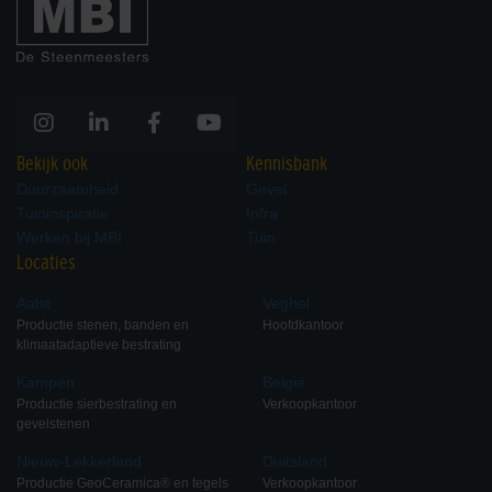
Bekijk ook
Kennisbank
Duurzaamheid
Gevel
Tuininspiratie
Infra
Werken bij MBI
Tuin
Locaties
Aalst
Veghel
Productie stenen, banden en
Hoofdkantoor
klimaatadaptieve bestrating
Kampen
België
Productie sierbestrating en
Verkoopkantoor
gevelstenen
Nieuw-Lekkerland
Duitsland
Productie GeoCeramica® en tegels
Verkoopkantoor