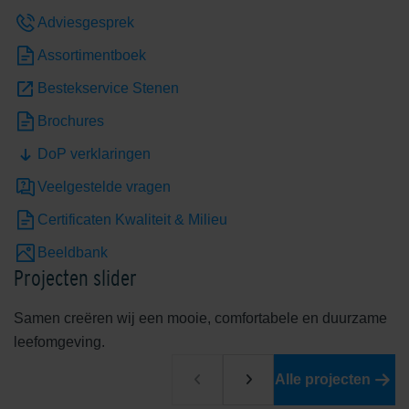
Adviesgesprek
Assortimentboek
Bestekservice Stenen
Brochures
DoP verklaringen
Edelheide
Edelhelderwit
Veelgestelde vragen
Certificaten Kwaliteit & Milieu
Beeldbank
Projecten slider
Samen creëren wij een mooie, comfortabele en duurzame
leefomgeving.
Edelrood
Edelroodbruin
Alle projecten