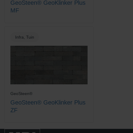
GeoSteen® GeoKlinker Plus
MF
Titaan
Wit
Infra, Tuin
Zandgeel
Zwart-Rood Gemengd
GeoSteen®
GeoSteen® GeoKlinker Plus
ZF