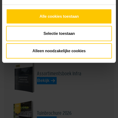
GeoColor Prestige
Alle cookies toestaan
NL-BSB-certificaat vooraf vervaardigde elementen van beton (Aalst) K20305
Edel Heidemangaan
Edel Rood
Selectie toestaan
Brochures
Alleen noodzakelijke cookies
Assortimentsboek Infra
Edel Rood-Bruin
Edelantraciet
Bekijk
Tuinbrochure 2026