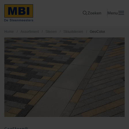
Zoeken
Menu
Home
/
Assortiment
/
Stenen
/
Straatstenen
/
GeoColor