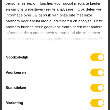
natuurlijk materiaal. Base Protection behandeling.
personaliseren, om functies voor social media te bieden
en om ons websiteverkeer te analyseren. Ook delen we
informatie over uw gebruik van onze site met onze
Documentatie
partners voor social media, adverteren en analyse. Deze
partners kunnen deze gegevens combineren met andere
NL-BSB-certificaat vooraf vervaardigde elementen van beton
informatie die u aan ze heeft verstrekt of die ze hebben
verzameld op basis van uw gebruik van hun services. U
Edel Donkergrijs
Edel Geel
gaat akkoord met onze cookies als u onze website blijft
KOMO-certificaat betonstraatstenen (Kampen) K2304
gebruiken.
Toestemmingsselectie
Noodzakelijk
KOMO-certificaat betonstraatsteen (Aalst) K2021
Voorkeuren
GeoColor Classic
Edel Grijs
Edel Groen
Statistieken
GeoColor Excellent
Marketing