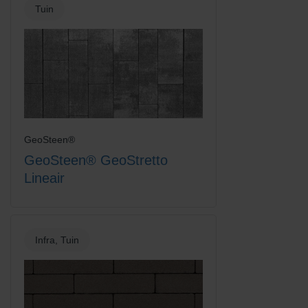
Tuin
Platinum
Rood-Bruin
GeoSteen®
GeoSteen® GeoStretto
Lineair
Infra, Tuin
Rood-Zwart
Rood-Zwart Nuance