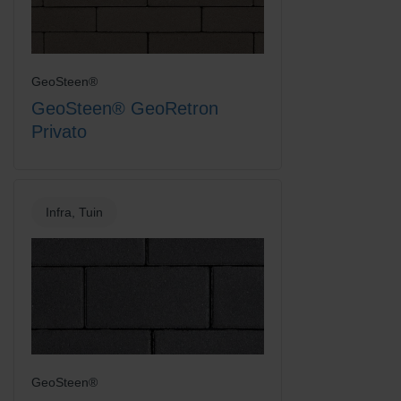
GeoSteen®
Rood/Bruin
Rood/Zwart gemengd
GeoSteen® GeoRetron
Privato
Infra, Tuin
Rood/Zwart genuanceerd
Terracotta
GeoSteen®