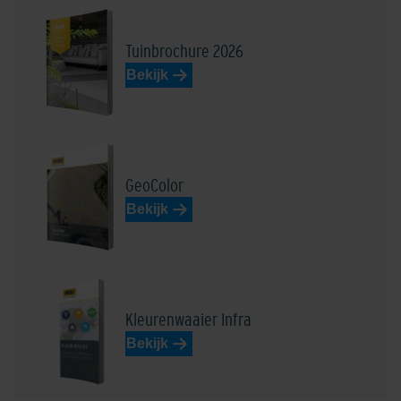
Tuinbrochure 2026
Bekijk
Edelbasaltzwart
Edelblauw
GeoColor
Bekijk
Edeldonkerbruin
Edel donkergrijs
Kleurenwaaier Infra
Bekijk