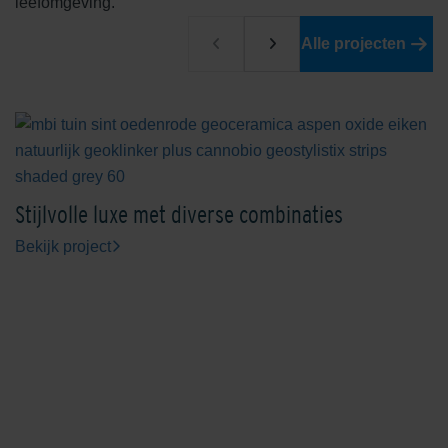
leefomgeving.
Edelrood
Edelroodbruin
Alle projecten
Engels Rood
Ferro
Stijlvolle luxe met diverse combinaties
Bekijk project
Geel
Grafiet