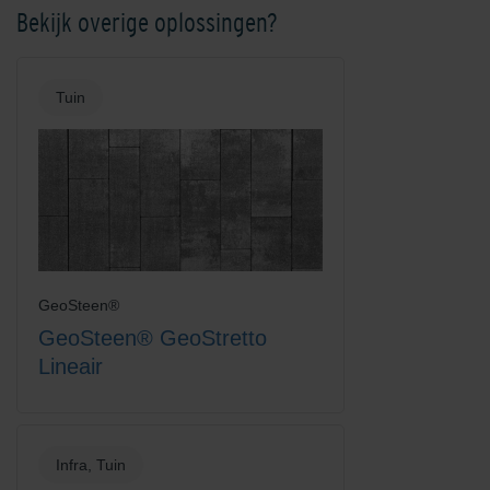
Bekijk overige oplossingen?
Kobalt
Mangaan
Tuin
Platinum
Rood-Bruin
GeoSteen®
GeoSteen® GeoStretto
Lineair
Infra, Tuin
Rood-Zwart
Rood-Zwart Nuance