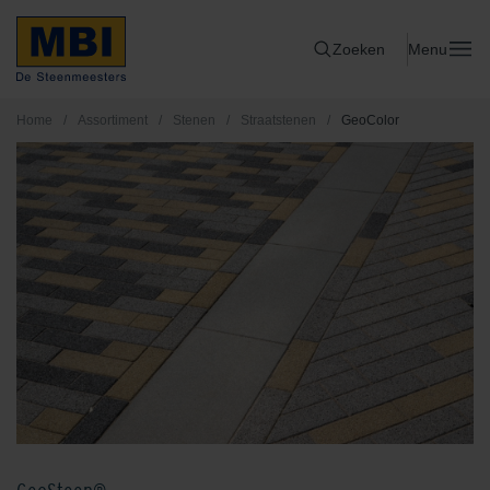
Zoeken
Menu
Home
/
Assortiment
/
Stenen
/
Straatstenen
/
GeoColor