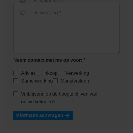
E-mailadres *
Jouw vraag *
Heidemangaan
Heidepaars
Neem contact met me op voor: *
Advies
Inkoop
Verwerking
Samenwerking
Monstersteen
Helder Wit
Helderwit
Vrijblijvend op de hoogte blijven van
ontwikkelingen?
Informatie aanvragen