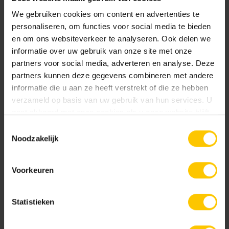
GeoColor Prestige
We gebruiken cookies om content en advertenties te
Edel Antraciet
Edel Donkerbruin
Uitgewassen toplaag van 100% kleurecht en
personaliseren, om functies voor social media te bieden
en om ons websiteverkeer te analyseren. Ook delen we
natuurlijk materiaal. Base Protection behandeling.
informatie over uw gebruik van onze site met onze
partners voor social media, adverteren en analyse. Deze
Documentatie
partners kunnen deze gegevens combineren met andere
informatie die u aan ze heeft verstrekt of die ze hebben
verzameld op basis van uw gebruik van hun services. U
NL-BSB-certificaat vooraf vervaardigde elementen van beton
gaat akkoord met onze cookies als u onze website blijft
Edel Donkergrijs
Edel Geel
gebruiken.
Toestemmingsselectie
Noodzakelijk
KOMO-certificaat betonstraatsteen (Aalst) K2021
Voorkeuren
KOMO-certificaat betonstraatstenen (Kampen) K2304
Statistieken
GeoColor Classic
Edel Grijs
Edel Groen