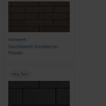
GeoSteen®
Rood/Bruin
Rood/Zwart gemengd
GeoSteen® GeoRetron
Privato
Infra, Tuin
Rood/Zwart genuanceerd
Terracotta