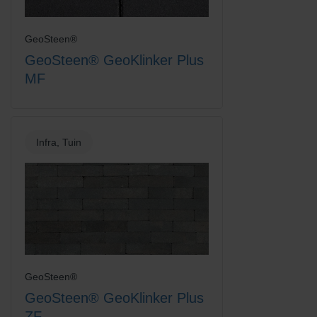
GeoSteen®
GeoSteen® GeoKlinker Plus
MF
Titaan
Wit
Infra, Tuin
Zandgeel
Zwart-Rood Gemengd
GeoSteen®
GeoSteen® GeoKlinker Plus
ZF