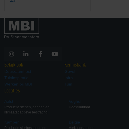
Bekijk ook
Kennisbank
Duurzaamheid
Gevel
Tuininspiratie
Infra
Werken bij MBI
Tuin
Locaties
Aalst
Veghel
Productie stenen, banden en
Hoofdkantoor
klimaatadaptieve bestrating
Kampen
België
Productie sierbestrating en
Verkoopkantoor