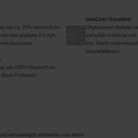
GeoColor Excellent
g van ca. 70% kleurecht en
Uitgewassen toplaag va
Edel Rood-Bruin
Edelantraciet
Edelbasaltzwar
l van een gradatie 2-5 mm.
natuurlijk materiaal van 
 met duurzame
mm. Deels ondersteund
kleuradditieven.
e
ag van 100% kleurecht en
l. Base Protection
Edel donkergrijs
Edelgeel
Edelgrijs
oraf vervaardigde elementen van beton