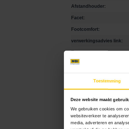
Afstandhouder:
Facet:
Footcomfort:
verwerkingsadvies link:
Textuur:
Naam formaat steen:
Speciale stukken:
Toestemming
Bestek tekst PreSelect UR
Kleurcode:
Deze website maakt gebruik
We gebruiken cookies om cont
websiteverkeer te analyseren
media, adverteren en analys