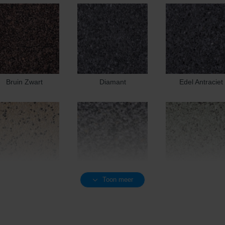
Bruin Zwart
Diamant
Edel Antraciet
Toon meer
Edel Geel
Edel Grijs
Edel Groen