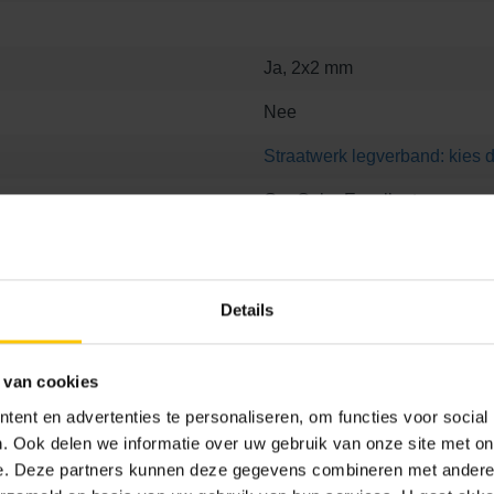
Ja, 2x2 mm
Nee
Straatwerk legverband: kies d
GeoColor Excellent
Keiformaat
Helesteen
Details
L:
https://bestekservice.mbi.nl
193
 van cookies
ent en advertenties te personaliseren, om functies voor social
. Ook delen we informatie over uw gebruik van onze site met on
e. Deze partners kunnen deze gegevens combineren met andere i