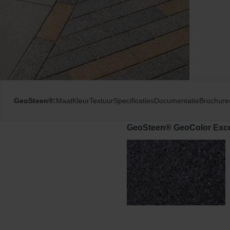
GeoSteen®:
Maat
Kleur
Textuur
Specificaties
Documentatie
Brochure
GeoSteen® GeoColor Excel