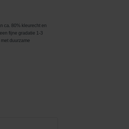
n ca. 80% kleurecht en
t
Edelblauw
een fijne gradatie 1-3
 met duurzame
Edelheide