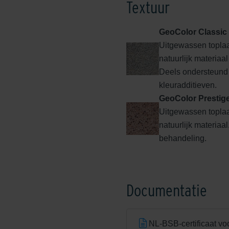
Textuur
GeoColor Classic
Uitgewassen toplaa
Edel Rood
natuurlijk materiaa
Deels ondersteund
kleuradditieven.
GeoColor Prestig
Uitgewassen topla
natuurlijk materiaa
behandeling.
Edeldonkerbruin
Documentatie
NL-BSB-certificaat vo