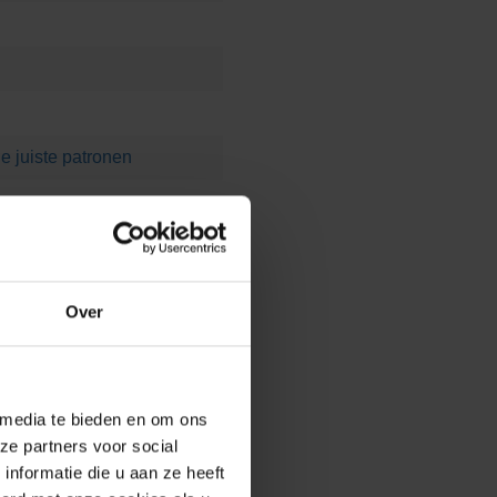
e juiste patronen
Over
/?system_sys-bestek=geocolor
 media te bieden en om ons
ze partners voor social
nformatie die u aan ze heeft