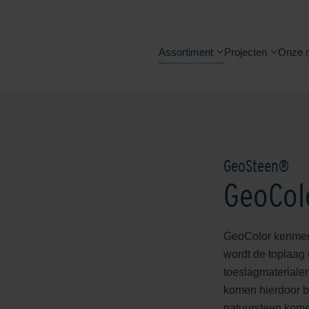
Assortiment
Projecten
Onze 
GeoSteen®
GeoCol
GeoColor kenmerk
wordt de toplaag
toeslagmaterialen
komen hierdoor bl
natuursteen komen