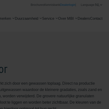
NL
Brochures
Kennisbank
Dealerlogin
Language:
merken
Duurzaamheid
Service
Over MBI
Dealers
Contact
or
t zich door een gewassen toplaag. Direct na productie
 uitgewassen waardoor de kleinere gradaties, zoals zand en
, worden verwijderd. De grovere natuurlijke granulaten
oot te liggen en worden beter zichtbaar. De kleuren van de
 hierdoor optimaal tot hun recht.