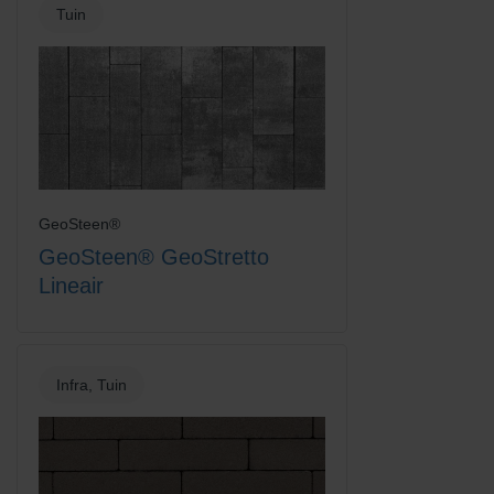
Tuin
Platinum
Rood-Bruin
GeoSteen®
GeoSteen® GeoStretto
Lineair
Infra, Tuin
Rood-Zwart
Rood-Zwart Nuance