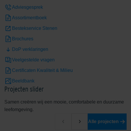
Adviesgesprek
Assortimentboek
Bestekservice Stenen
Brochures
DoP verklaringen
Edelheide
Edelhelderwit
Veelgestelde vragen
Certificaten Kwaliteit & Milieu
Beeldbank
Projecten slider
Samen creëren wij een mooie, comfortabele en duurzame
leefomgeving.
Edelrood
Edelroodbruin
Alle projecten