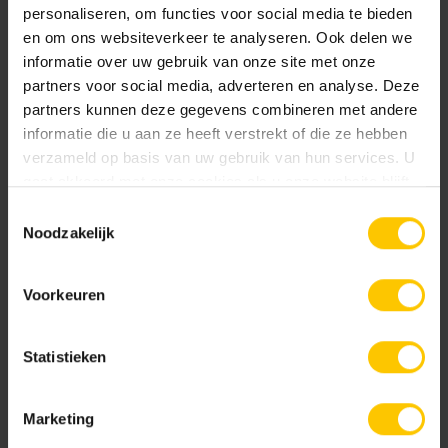
natuurlijk materiaal. Base Protection behandeling.
personaliseren, om functies voor social media te bieden
en om ons websiteverkeer te analyseren. Ook delen we
informatie over uw gebruik van onze site met onze
Documentatie
partners voor social media, adverteren en analyse. Deze
partners kunnen deze gegevens combineren met andere
NL-BSB-certificaat vooraf vervaardigde elementen van beton
informatie die u aan ze heeft verstrekt of die ze hebben
verzameld op basis van uw gebruik van hun services. U
Edel Donkergrijs
Edel Geel
gaat akkoord met onze cookies als u onze website blijft
KOMO-certificaat betonstraatsteen (Aalst) K2021
gebruiken.
Toestemmingsselectie
Noodzakelijk
KOMO-certificaat betonstraatstenen (Kampen) K2304
Voorkeuren
GeoColor Classic
Edel Grijs
Edel Groen
Statistieken
GeoColor Excellent
Marketing