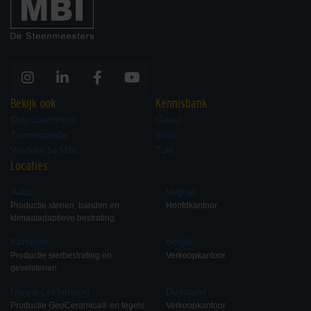
Bekijk ook
Kennisbank
Duurzaamheid
Gevel
Tuininspiratie
Infra
Werken bij MBI
Tuin
Locaties
Aalst
Veghel
Productie stenen, banden en
Hoofdkantoor
klimaatadaptieve bestrating
Kampen
België
Productie sierbestrating en
Verkoopkantoor
gevelstenen
Nieuw-Lekkerland
Duitsland
Productie GeoCeramica® en tegels
Verkoopkantoor