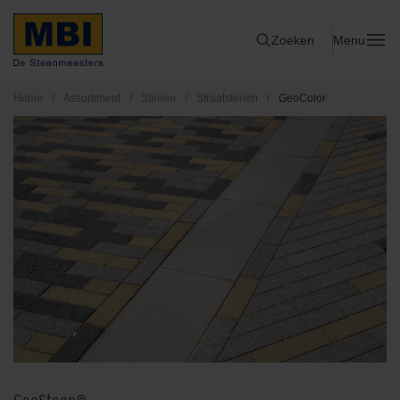
Zoeken
Menu
Home
/
Assortiment
/
Stenen
/
Straatstenen
/
GeoColor