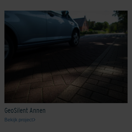
Engels Rood
Ferro
Geel
Grafiet
GeoSilent Annen
Bekijk project