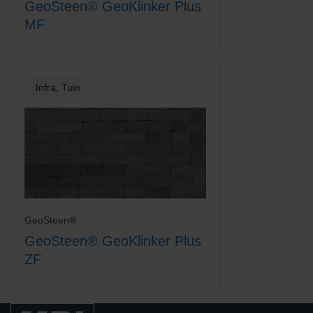
GeoSteen® GeoKlinker Plus
MF
Titaan
Wit
Infra, Tuin
Zandgeel
Zwart-Rood Gemengd
GeoSteen®
GeoSteen® GeoKlinker Plus
ZF