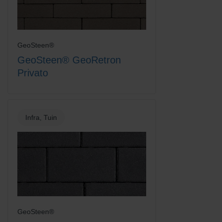
GeoSteen®
Rood/Bruin
Rood/Zwart gemengd
GeoSteen® GeoRetron
Privato
Infra, Tuin
Rood/Zwart genuanceerd
Terracotta
GeoSteen®