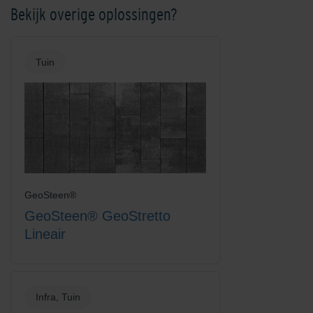
Bekijk overige oplossingen?
Kobalt
Mangaan
Tuin
Platinum
Rood-Bruin
GeoSteen®
GeoSteen® GeoStretto
Lineair
Infra, Tuin
Rood-Zwart
Rood-Zwart Nuance