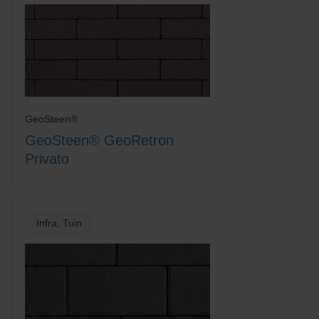
GeoSteen®
Rood/Bruin
Rood/Zwart gemengd
GeoSteen® GeoRetron
Privato
Infra, Tuin
Rood/Zwart genuanceerd
Terracotta