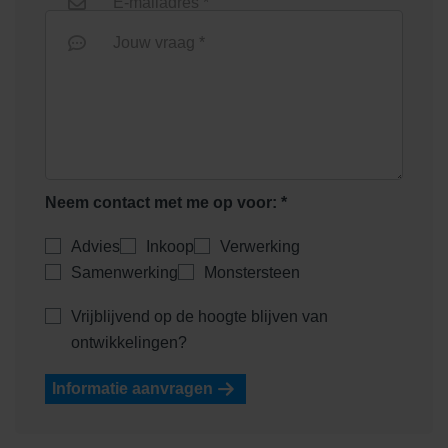
E-mailadres *
Jouw vraag *
Heidemangaan
Heidepaars
Neem contact met me op voor: *
Advies
Inkoop
Verwerking
Samenwerking
Monstersteen
Helder Wit
Helderwit
Vrijblijvend op de hoogte blijven van
ontwikkelingen?
Informatie aanvragen