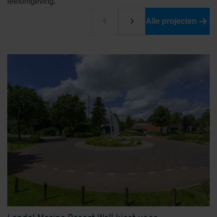
leefomgeving.
Edelrood
Edelroodbruin
Alle projecten
Engels Rood
Ferro
Geel
Grafiet