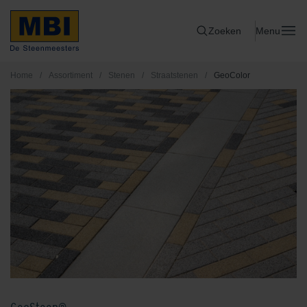
Zoeken
Menu
Home
/
Assortiment
/
Stenen
/
Straatstenen
/
GeoColor