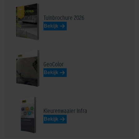
Tuinbrochure 2026
Bekijk
Edelbasaltzwart
Edelblauw
GeoColor
Bekijk
Edeldonkerbruin
Edel donkergrijs
Kleurenwaaier Infra
Bekijk