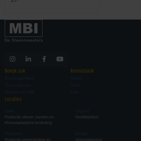
Bekijk ook
Kennisbank
Duurzaamheid
Gevel
Tuininspiratie
Infra
Werken bij MBI
Tuin
Locaties
Aalst
Veghel
Productie stenen, banden en
Hoofdkantoor
klimaatadaptieve bestrating
Kampen
België
Productie sierbestrating en
Verkoopkantoor