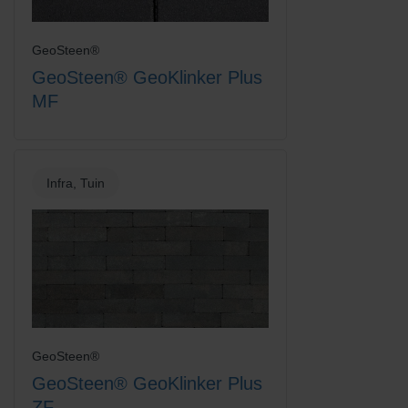
GeoSteen®
GeoSteen® GeoKlinker Plus
MF
Titaan
Wit
Infra, Tuin
Zandgeel
Zwart-Rood Gemengd
GeoSteen®
GeoSteen® GeoKlinker Plus
ZF