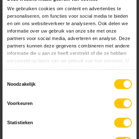
GeoColor Prestige
We gebruiken cookies om content en advertenties te
Edel Antraciet
Edel Donkerbruin
Uitgewassen toplaag van 100% kleurecht en
personaliseren, om functies voor social media te bieden
en om ons websiteverkeer te analyseren. Ook delen we
natuurlijk materiaal. Base Protection behandeling.
informatie over uw gebruik van onze site met onze
partners voor social media, adverteren en analyse. Deze
Documentatie
partners kunnen deze gegevens combineren met andere
informatie die u aan ze heeft verstrekt of die ze hebben
verzameld op basis van uw gebruik van hun services. U
NL-BSB-certificaat vooraf vervaardigde elementen van beton
gaat akkoord met onze cookies als u onze website blijft
Edel Donkergrijs
Edel Geel
gebruiken.
Toestemmingsselectie
Noodzakelijk
KOMO-certificaat betonstraatstenen (Kampen) K2304
Voorkeuren
KOMO-certificaat betonstraatsteen (Aalst) K2021
Statistieken
GeoColor Classic
Edel Grijs
Edel Groen