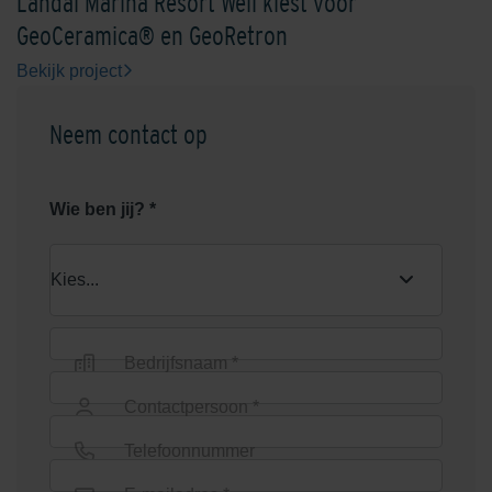
Landal Marina Resort Well kiest voor
GeoCeramica® en GeoRetron
Bekijk project
Neem contact op
Graniet Grijs
Grijs
Wie ben jij? *
Bedrijfsnaam *
Groen
Heide
Contactpersoon *
Telefoonnummer