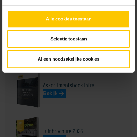
GeoColor Prestige
Alle cookies toestaan
NL-BSB-certificaat vooraf vervaardigde elementen van beton (Aalst) K20305
Edel Heidemangaan
Edel Rood
Selectie toestaan
Brochures
Alleen noodzakelijke cookies
Assortimentsboek Infra
Edel Rood-Bruin
Edelantraciet
Bekijk
Tuinbrochure 2026