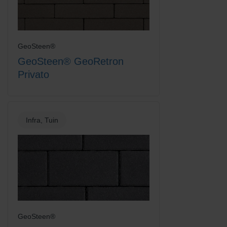
GeoSteen®
Rood/Bruin
Rood/Zwart gemengd
GeoSteen® GeoRetron
Privato
Infra, Tuin
Rood/Zwart genuanceerd
Terracotta
GeoSteen®