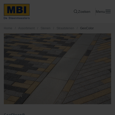
Zoeken
Menu
Home
/
Assortiment
/
Stenen
/
Straatstenen
/
GeoColor