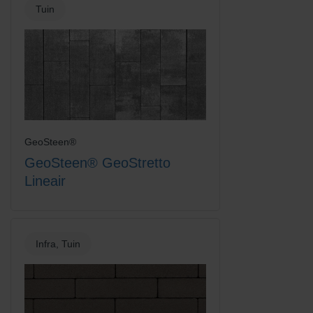
Tuin
Platinum
Rood-Bruin
GeoSteen®
GeoSteen® GeoStretto
Lineair
Infra, Tuin
Rood-Zwart
Rood-Zwart Nuance