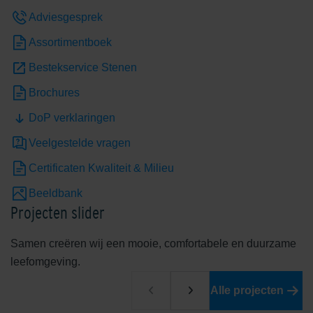
Adviesgesprek
Assortimentboek
Bestekservice Stenen
Brochures
DoP verklaringen
Edelheide
Edelhelderwit
Veelgestelde vragen
Certificaten Kwaliteit & Milieu
Beeldbank
Projecten slider
Samen creëren wij een mooie, comfortabele en duurzame
leefomgeving.
Edelrood
Edelroodbruin
Alle projecten