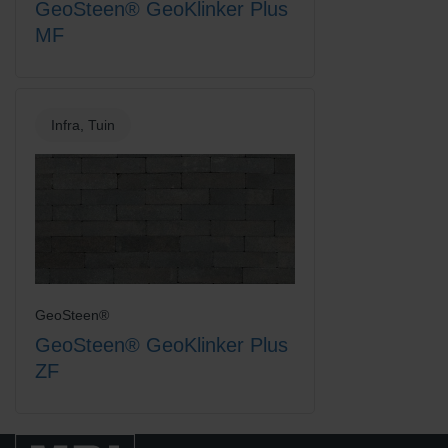
GeoSteen® GeoKlinker Plus
MF
Titaan
Wit
Infra, Tuin
Zandgeel
Zwart-Rood Gemengd
GeoSteen®
GeoSteen® GeoKlinker Plus
ZF