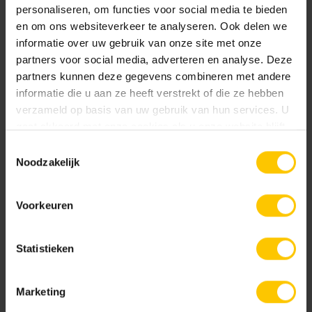
natuurlijk materiaal. Base Protection behandeling.
personaliseren, om functies voor social media te bieden
en om ons websiteverkeer te analyseren. Ook delen we
informatie over uw gebruik van onze site met onze
Documentatie
partners voor social media, adverteren en analyse. Deze
partners kunnen deze gegevens combineren met andere
NL-BSB-certificaat vooraf vervaardigde elementen van beton
informatie die u aan ze heeft verstrekt of die ze hebben
verzameld op basis van uw gebruik van hun services. U
Edel Donkergrijs
Edel Geel
gaat akkoord met onze cookies als u onze website blijft
KOMO-certificaat betonstraatstenen (Kampen) K2304
gebruiken.
Toestemmingsselectie
Noodzakelijk
KOMO-certificaat betonstraatsteen (Aalst) K2021
Voorkeuren
GeoColor Classic
Edel Grijs
Edel Groen
Statistieken
GeoColor Excellent
Marketing