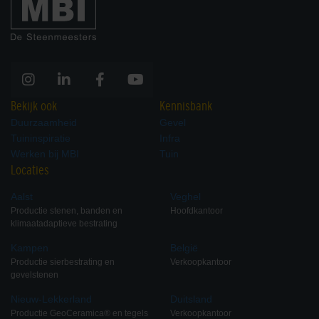
Bekijk ook
Kennisbank
Duurzaamheid
Gevel
Tuininspiratie
Infra
Werken bij MBI
Tuin
Locaties
Aalst
Veghel
Productie stenen, banden en
Hoofdkantoor
klimaatadaptieve bestrating
Kampen
België
Productie sierbestrating en
Verkoopkantoor
gevelstenen
Nieuw-Lekkerland
Duitsland
Productie GeoCeramica® en tegels
Verkoopkantoor