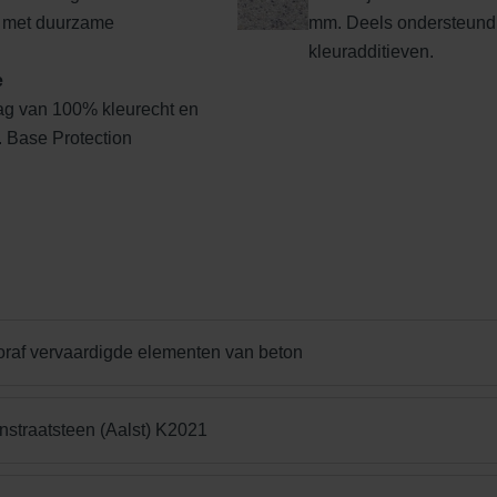
 met duurzame
mm. Deels ondersteund
kleuradditieven.
e
ag van 100% kleurecht en
l. Base Protection
Edel donkergrijs
Edelgeel
Edelgrijs
oraf vervaardigde elementen van beton
Edelrood
Edelroodbruin
Engels Rood
nstraatsteen (Aalst) K2021