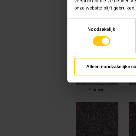
verstrekt of die ze hebben v
onze website blijft gebruiken.
Kleur
Toestemmingsselectie
Standaard kleuren
Noodzakelijk
Alleen noodzakelijke c
Antraciet