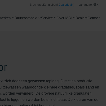
NL
Brochures
Kennisbank
Dealerlogin
Language:
merken
Duurzaamheid
Service
Over MBI
Dealers
Contact
or
t zich door een gewassen toplaag. Direct na productie
 uitgewassen waardoor de kleinere gradaties, zoals zand en
, worden verwijderd. De grovere natuurlijke granulaten
oot te liggen en worden beter zichtbaar. De kleuren van de
 hierdoor optimaal tot hun recht.