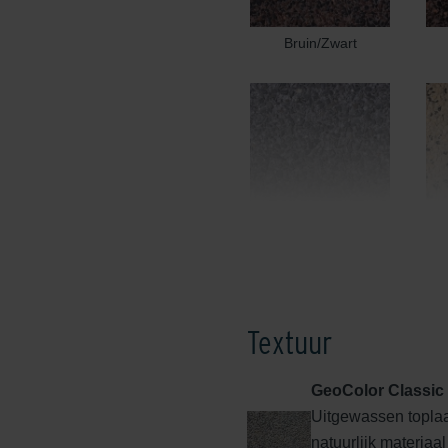
Bruin/Zwart
Edel Donkergrijs
Textuur
GeoColor Classic
Uitgewassen toplaa
Edel Rood
natuurlijk materiaa