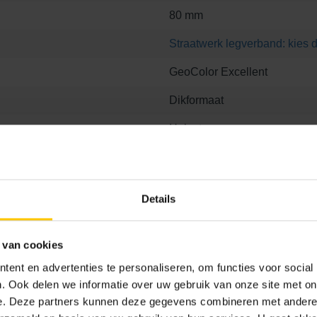
80 mm
Straatwerk legverband: kies d
GeoColor Excellent
Dikformaat
Helesteen
454
Details
 van cookies
ent en advertenties te personaliseren, om functies voor social
 8
21.1 x 6.8 x 8
21.1 x 10.5 x 8
21.1 x 21.1 x 8
. Ook delen we informatie over uw gebruik van onze site met on
e. Deze partners kunnen deze gegevens combineren met andere i