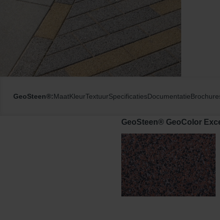
GeoSteen®:
Maat
Kleur
Textuur
Specificaties
Documentatie
Brochure
GeoSteen® GeoColor Exce