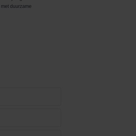
 met duurzame
Edelheide
Ferro