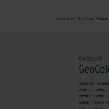
Assortiment
Projecten
Onze 
GeoSteen®
GeoCol
GeoColor kenmerk
wordt de toplaag
toeslagmaterialen
komen hierdoor bl
natuursteen komen