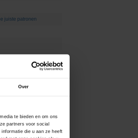
e juiste patronen
Over
 media te bieden en om ons
ze partners voor social
nformatie die u aan ze heeft