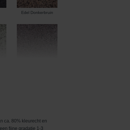
Edel Donkerbruin
Edel Heidemangaan
n ca. 80% kleurecht en
t
Edelblauw
een fijne gradatie 1-3