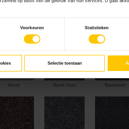
erzameld op basis van uw gebruik van hun services. U gaat akk
Voorkeuren
Statistieken
ookies
Selectie toestaan
A
Basalt
Basalt Zwart
Basaltzwart