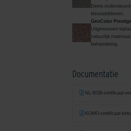
Deels ondersteund
kleuradditieven.
GeoColor Prestig
Uitgewassen topla
natuurlijk materiaa
behandeling.
Edeldonkerbruin
Documentatie
NL-BSB-certificaat vo
Edelhelderwit
KOMO-certificaat beto