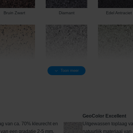
Bruin Zwart
Diamant
Edel Antraciet
Toon meer
Edel Geel
Edel Grijs
Edel Groen
GeoColor Excellent
g van ca. 70% kleurecht en
Uitgewassen toplaag va
Edel Rood-Bruin
Edelantraciet
Edelbasaltzwar
l van een gradatie 2-5 mm.
natuurlijk materiaal van 