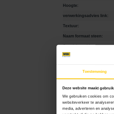
Hoogte:
verwerkingsadvies link:
Textuur:
Naam formaat steen:
Speciale stukken:
Kleurcode:
Toestemming
Maat
Deze website maakt gebruik
We gebruiken cookies om cont
0 x 0 x 8
10.5 x 10.5 x
websiteverkeer te analyseren
media, adverteren en analys